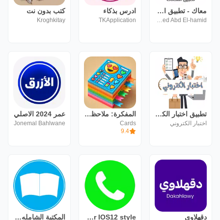
معاك - تطبيق امتحانات
ادرس بذكاء
كتب بدون نت
Kroghkitay
TKApplication
Ahmed Abd El-hamid
تطبيق اختبار الكتروني
المفكرة: ملاحظات ، منظم ، PIN
عمر 2024 الاصلي
اختبار الكتروني
Cards
Jonemal Bahlwane
9.4
دقهلاوي
Dialer IOS12 style
المكتبة الشامله بدون نت