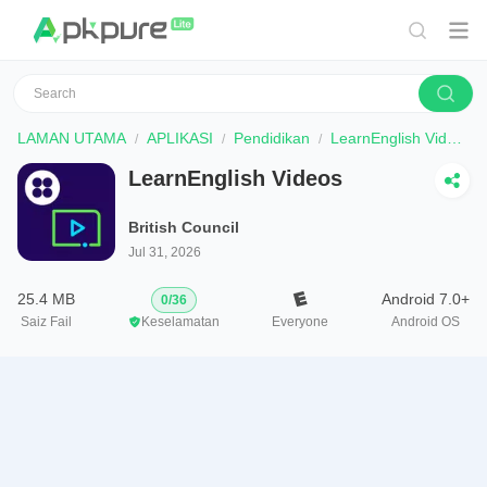
LAMAN UTAMA
APLIKASI
Pendidikan
LearnEnglish Videos
LearnEnglish Videos
British Council
Jul 31, 2026
25.4 MB
Android 7.0+
0
/
36
Saiz Fail
Keselamatan
Everyone
Android OS