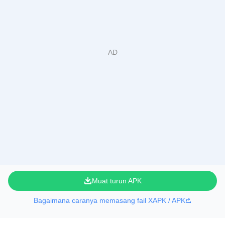
Muat turun APK
Bagaimana caranya memasang fail XAPK / APK