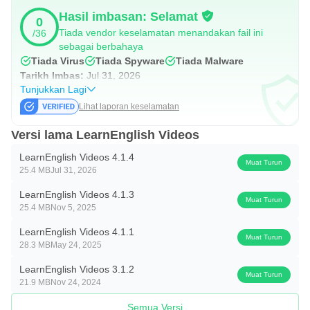
huraian ringkas berkaitan masalah tersebut dan seberapa
Hasil imbasan: Selamat
0
banyak maklumat mengenai telefon dan sistem operasi
Tiada vendor keselamatan menandakan fail ini
/36
sebagai berbahaya
yang boleh anda berikan kepada kami. Hubungi kami bila-
Tiada Virus
Tiada Spyware
Tiada Malware
bila masa, tidak perlu sehingga anda menghadapi
Tarikh Imbas:
Jul 31, 2026
masalah - anda boleh memberitahu kami pandangan anda
Tunjukkan Lagi
Lihat laporan keselamatan
mengenai LearnEnglish Videos, berkongsi idea untuk
episod baru atau beritahu kami bagaimana aplikasinya
Versi lama LearnEnglish Videos
dapat membantu anda!
LearnEnglish Videos 4.1.4
Muat Turun
25.4 MB
Jul 31, 2026
Data anda
LearnEnglish Videos 4.1.3
Privasi anda sangat penting bagi kami. Kami tidak
Muat Turun
25.4 MB
Nov 5, 2025
mengumpulkan maklumat peribadi mengenai anda. Kami
LearnEnglish Videos 4.1.1
menjejaki cara aplikasi digunakan, seperti episod yang
Muat Turun
28.3 MB
May 24, 2025
paling popular dan ciri yang sering digunakan orang, tetapi
LearnEnglish Videos 3.1.2
kami hanya menggunakan maklumat ini untuk
Muat Turun
21.9 MB
Nov 24, 2024
meningkatkan aplikasi dan kandungannya.
Semua Versi