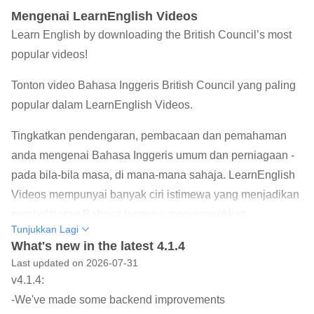
Mengenai LearnEnglish Videos
Learn English by downloading the British Council’s most
popular videos!
Tonton video Bahasa Inggeris British Council yang paling
popular dalam LearnEnglish Videos.
Tingkatkan pendengaran, pembacaan dan pemahaman
anda mengenai Bahasa Inggeris umum dan perniagaan -
pada bila-bila masa, di mana-mana sahaja. LearnEnglish
Videos mempunyai banyak ciri istimewa yang menjadikan
pembelajaran Bahasa Inggeris menyeronokkan.
Tunjukkan Lagi
Video boleh dimuat turun pada bila-bila masa supaya
What's new in the latest 4.1.4
Last updated on 2026-07-31
anda boleh mengakses kandungan di luar talian.
v4.1.4:
Kemudian apabila anda selesai dengan sesuatu episod,
-We've made some backend improvements
anda boleh memadamkannya untuk memberi ruang pada