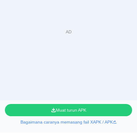
Muat turun APK
Bagaimana caranya memasang fail XAPK / APK