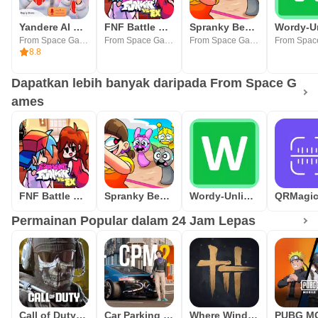
Yandere AI Virtual Girlfriend
FNF Battle Dance all Mods
Spranky Beatbox Survival
From Space Games
From Space Games
From Space Games
8.8
Dapatkan lebih banyak daripada From Space G
ames
FNF Battle Dance all Mods
Spranky Beatbox Survival
Wordy-Unlimited Daily Word
Permainan Popular dalam 24 Jam Lepas
Call of Duty®: Mobile
Car Parking Multiplayer 2
Where Winds Meet