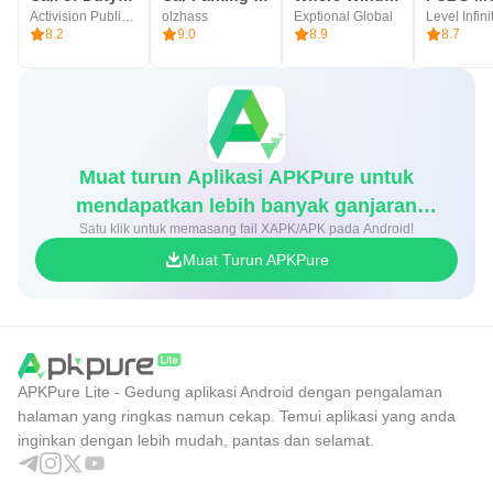
Activision Publishing, Inc.
olzhass
Exptional Global
Level Infini
8.2
9.0
8.9
8.7
Muat turun Aplikasi APKPure untuk
mendapatkan lebih banyak ganjaran
Satu klik untuk memasang fail XAPK/APK pada Android!
permainan dan diskaun
Muat Turun APKPure
APKPure Lite - Gedung aplikasi Android dengan pengalaman
halaman yang ringkas namun cekap. Temui aplikasi yang anda
inginkan dengan lebih mudah, pantas dan selamat.