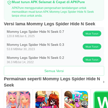
Muat turun APK Selamat & Cepat di APKPure
APKPure menggunakan pengesahan tandatangan untuk
memastikan muat turun APK Mommy Legs Spider Hide N Seek
tanpa virus untuk anda.
Versi lama Mommy Legs Spider Hide N Seek
Mommy Legs Spider Hide N Seek 0.7
Muat Turun
120.8 MB
Jan 6, 2025
Mommy Legs Spider Hide N Seek 0.3
Muat Turun
53.8 MB
Mar 30, 2023
Mommy Legs Spider Hide N Seek 0.2
Muat Turun
36.3 MB
Jul 14, 2022
Semua Versi
Permainan seperti Mommy Legs Spider Hide N
Seek