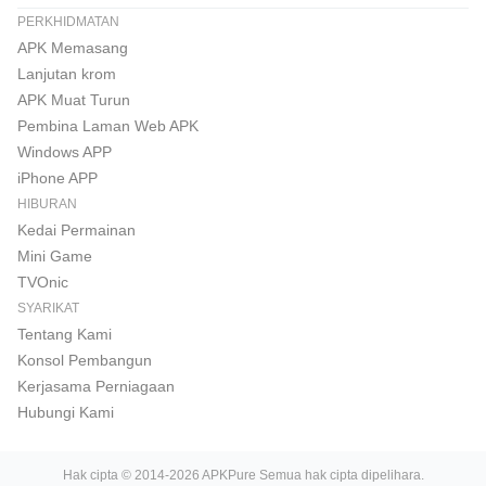
PERKHIDMATAN
APK Memasang
Lanjutan krom
APK Muat Turun
Pembina Laman Web APK
Windows APP
iPhone APP
HIBURAN
Kedai Permainan
Mini Game
TVOnic
SYARIKAT
Tentang Kami
Konsol Pembangun
Kerjasama Perniagaan
Hubungi Kami
Hak cipta © 2014-2026 APKPure Semua hak cipta dipelihara.