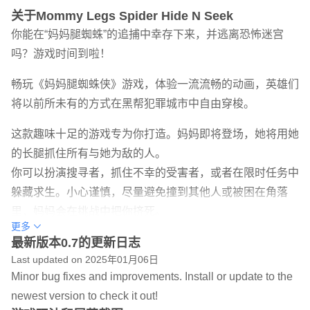
关于Mommy Legs Spider Hide N Seek
你能在“妈妈腿蜘蛛”的追捕中幸存下来，并逃离恐怖迷宫
吗？游戏时间到啦！
畅玩《妈妈腿蜘蛛侠》游戏，体验一流流畅的动画，英雄们
将以前所未有的方式在黑帮犯罪城市中自由穿梭。
这款趣味十足的游戏专为你打造。妈妈即将登场，她将用她
的长腿抓住所有与她为敌的人。
你可以扮演搜寻者，抓住不幸的受害者，或者在限时任务中
躲藏求生。小心谨慎，尽量避免撞到其他人或被困在角落
里，妈妈会在挑战中把你挤死。
更多
腿妈妈蜘蛛游戏玩法：
最新版本0.7的更新日志
Last updated on 2025年01月06日
玩法：
Minor bug fixes and improvements. Install or update to the
- 按住并拖动即可移动
newest version to check it out!