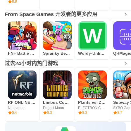
8.8
From Space Games 开发者的更多应用
FNF Battle Dance all Mods
Spranky Beatbox Survival
Wordy-Unlimited Daily Word
过去24小时内热门游戏
RF ONLINE NEXT
Limbus Company
Plants vs. Zombies™
Netmarble
Project Moon
ELECTRONIC ARTS
SYBO Gam
5.4
8.3
8.3
8.7