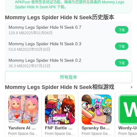
APKPure 使用签名验证功能，确保为您提供无病毒的 Mommy Legs
Spider Hide N Seek APK 下载。
Mommy Legs Spider Hide N Seek历史版本
Mommy Legs Spider Hide N Seek 0.7
下载
120.8 MB
2025年01月06日
Mommy Legs Spider Hide N Seek 0.3
下载
53.8 MB
2023年03月30日
Mommy Legs Spider Hide N Seek 0.2
下载
36.3 MB
2022年07月15日
所有版本
Mommy Legs Spider Hide N Seek相似游戏
Yandere AI Virtual Girlfriend
FNF Battle Dance all Mods
Spranky Beatbox Survival
From Space Games
From Space Games
From Space Games