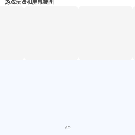
- 获取金币和物品以购买能量
游戏玩法和屏幕截图
- 如果你是冒名顶替者，快速奔跑，不要被击倒
- 如果你是……，快速奔跑并击倒……
游戏特色：
- 简单易上瘾的游戏玩法，只需一根手指即可操控
- 拥有令人印象深刻的皮肤和技能的多个角色
- 精美的画面
- 无数挑战，无限乐趣
- 腿妈妈蜘蛛在迷宫中战斗，伴随着酷炫的音乐和音效
- 腿妈妈蜘蛛游戏拥有精美的画面和宏大犯罪迷宫的精美动
画
- 惊艳的腿妈妈蜘蛛英雄游戏
- 超级英雄冒名顶替者，精彩刺激的腿妈妈蜘蛛游戏玩法
- 腿妈妈蜘蛛英雄与冒名顶替者战斗。