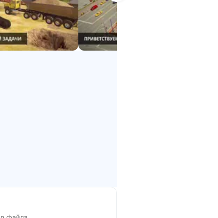
 сложных контрактов, включая
 новых жилых домов и
ых многоквартирных домов,
сможете расширяться в
на строительные работы в
te вы сможете строить дороги
рованными машинами от CAT и
ИРОВАННОЕ ДЛЯ МОБИЛЬНЫХ
айте его по своему вкусу.
р файла