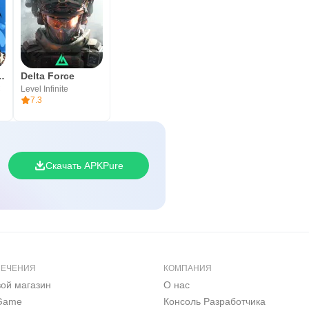
: РПГ-файтинг
Delta Force
C
Level Infinite
7.3
Скачать APKPure
ЛЕЧЕНИЯ
КОМПАНИЯ
вой магазин
О нас
 Game
Консоль Pазработчика