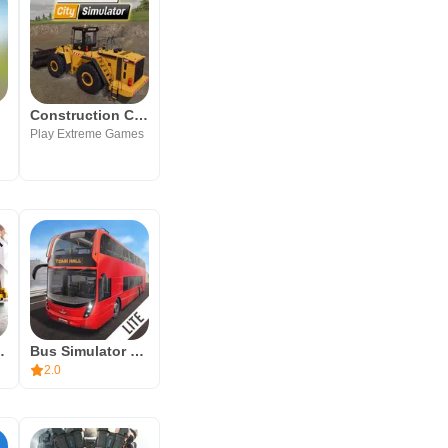
Construction City Simulator
H
Play Extreme Games
lator 4 Lite
Bus Simulator City Ride Lite
2.0