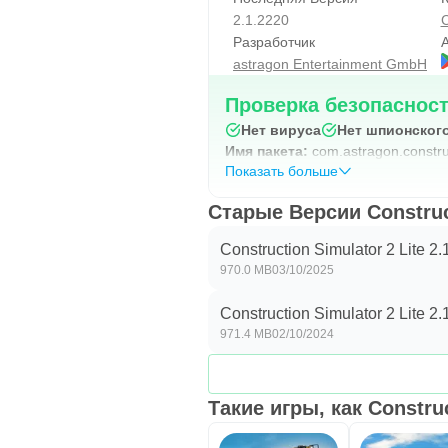
ПОДДЕРЖКА GAME CENTER. Ранг
2.1.2220
Зарабатывайте достижения и по
Разработчик
A
astragon Entertainment GmbH
ИГРАЙТЕ НА РОДНОМ ЯЗЫКЕ. Cons
французский, испанский, италья
Проверка безопаснос
традиционный и упрощенный ки
Нет вируса
Нет шпионског
Имя пакета:
com.astragon.constru
Показать больше
Нравится игра? Тогда оцените н
Старые Версии Construct
Присоединяйтесь к нам на Face
http://facebook.com/Construction
Construction Simulator 2 Lite 2
970.0 MB
03/10/2025
ПОСЕТИТЕ НАШУ СТРАНИЦУ: http
Construction Simulator 2 Lite 2
Есть вопросы? Тогда взгляните н
971.4 MB
02/10/2024
Такие игры, как Construc