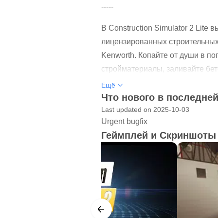
-----
В Construction Simulator 2 Lit
лицензированных строительных маш
Kenworth. Копайте от души в по
стройматериалы, заливайте бето
перенесет вас в США, где подх
Ещё
строительство дорог и другие 
Что нового в последней
увлекательных и сложных контр
Last updated on 2025-10-03
Urgent bugfix
ОБШИРНЫЙ АВТОПАРК CONS
Геймплей и Скриншоты
СТРОИТЕЛЬНЫХ МАШИН от Caterpill
Kenworth. Поработайте с гусен
CAT, погрузочным краном PK 270
автопогрузчиком L310 от ATLAS 
ПРОДОЛЖЕНИЕ УСПЕХА CONSTR