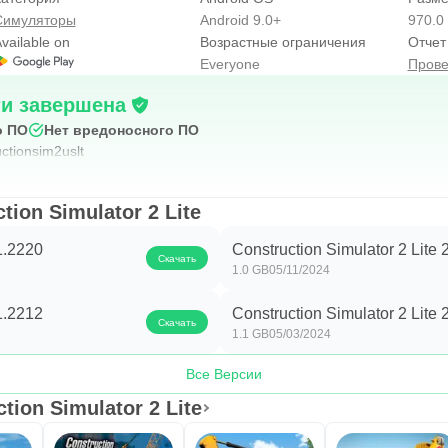
овая система позволит открывать улучшения и новые ма
Симуляторы
Android 9.0+
970.0
днимайтесь к званию строительного магната.
vailable on
Возрастные ограничения
Отчет
Everyone
Прове
truction Simulator 2 Lite поддерживает следующие языки
нский, бразильский португальский, турецкий, японский, голл
ти завершена
тайский.
о ПО
Нет вредоносного ПО
ctionsim2uslt
ас в App Store!
ion Simulator 2 Lite
book, чтобы получить лучший в мире игровой опыт и узнать
Simulator
.1.2220
Construction Simulator 2 Lite 
Скачать
1.0 GB
05/11/2024
://www.bau-simulator.de/en
.1.2212
Construction Simulator 2 Lite 
Скачать
а наш подробный раздел о ответами: http://www.bau-simulato
1.1 GB
05/03/2024
Все Версии
tion Simulator 2 Lite