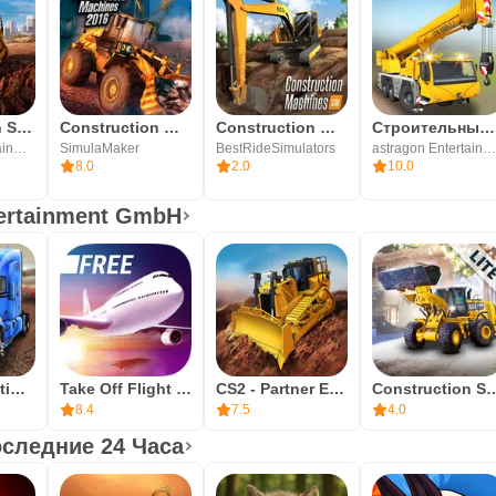
Construction Simulator 2
Construction Machines 2016
Construction Machines SIM: Tru
Строительный тренажер 2014
astragon Entertainment GmbH
SimulaMaker
BestRideSimulators
astragon Entertainment Gmb
8.0
2.0
10.0
tertainment GmbH
Truck Simulation 19
Take Off Flight Simulator
CS2 - Partner Edition
Construction Simu
8.4
7.5
4.0
следние 24 Часа