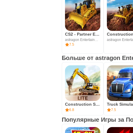
CS2 - Partner Edition
astragon Entertainment GmbH
7.5
Больше от astragon En
Construction Simulator 3 Lite
6.8
7.5
Популярные Игры за По