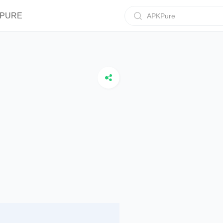
IPURE
APKPure