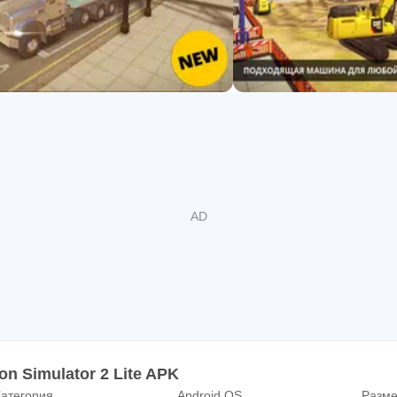
ншете.
 Вестсайд Плейнс и осваивайте более 60 увлекательных и
 железнодорожного моста, садовые работы, строительство
акже транспортировку товаров и машин, строительство нов
.
ЬНАЯ КОМПАНИЯ. Основав собственную компанию, вы 
, чтобы брать все более крупные и прибыльные контракты 
ator 2 Lite.
СТВО И РЕМОНТ. Впервые в Construction Simulator 2 Li
ое покрытие. Взгляните на игру по-новому со специализи
работ на стройплощадке.
ПРАВЛЕНИЕ СТРОИТЕЛЬНЫМИ МАШИНАМИ, ОПТИМИЗ
е управление с помощью наклона или слайдера и настраив
n Simulator 2 Lite APK
атегория
Android OS
Разме