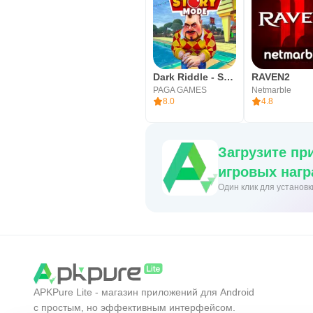
Dark Riddle - Story mode
RAVEN2
PAGA GAMES
Netmarble
8.0
4.8
Загрузите пр
игровых нагр
Один клик для установ
APKPure Lite - магазин приложений для Android
с простым, но эффективным интерфейсом.