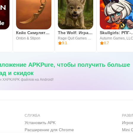
Кейс Симулятор Станок Бокс
The Wolf: Игра про животных
Skullgirls
Onton & Stipon
Rage Quit Games Group
Autumn Games, LL
9.1
8.7
иложение APKPure, чтобы получить больше
ад и скидок
ки XAPK/APK файлов на Android!
СЛУЖБА
РАЗВ
Установить APK
Игро
Расширение для Chrome
Mini