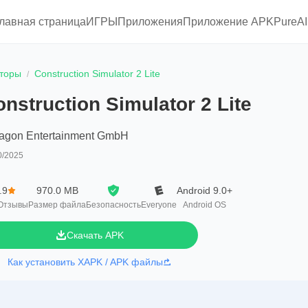
главная страница
ИГРЫ
Приложения
Приложение APKPure
A
торы
Construction Simulator 2 Lite
nstruction Simulator 2 Lite
ragon Entertainment GmbH
0/2025
.9
970.0 MB
Android 9.0+
Отзывы
Размер файла
Безопасность
Everyone
Android OS
Скачать APK
Как установить XAPK / APK файлы