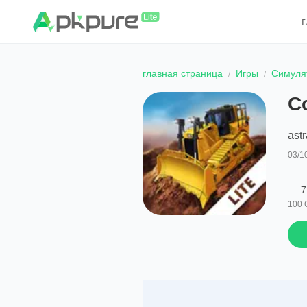
главная страница
Игры
Симуля
Co
ast
03/1
7
100