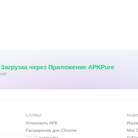
 Загрузка через Приложение APKPure
oid!
СЛУЖБА
РАЗВ
Установить APK
Игро
Расширение для Chrome
Mini
APK Downloader
TVOn