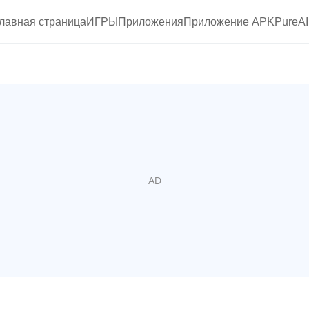
главная страница
ИГРЫ
Приложения
Приложение APKPure
A