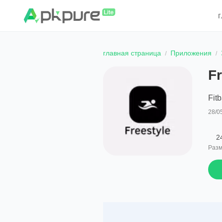
главная страница
Приложения
F
Fit
28/0
2
Разм