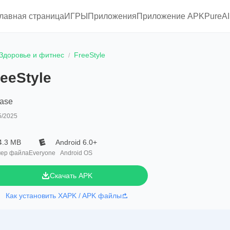
главная страница
ИГРЫ
Приложения
Приложение APKPure
A
Здоровье и фитнес
FreeStyle
reeStyle
base
5/2025
4.3 MB
Android 6.0+
ер файла
Everyone
Android OS
Скачать APK
Как установить XAPK / APK файлы