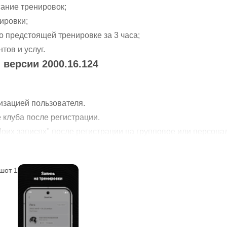
сание тренировок;
ировки;
 предстоящей тренировке за 3 часа;
тов и услуг.
 версии 2000.16.124
изацией пользователя.
 клуба после регистрации.
Моих записях" после регистрации на групповое или персона
о push-уведомлениям.
ые исправления и улучшения для более комфортного испол