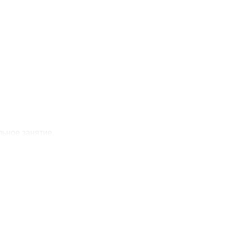
льное занятие.
ьзования.