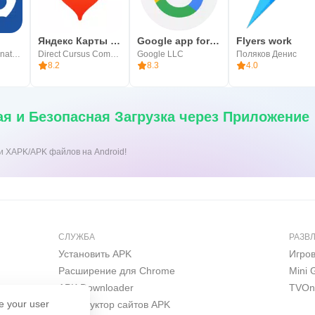
Яндекс Карты и Навигатор
Google app for Android TV
Flyers work
Video Chat Alternative
Direct Cursus Computer Systems Trading LLC
Google LLC
Поляков Денис
8.2
8.3
4.0
я и Безопасная Загрузка через Приложение
ки XAPK/APK файлов на Android!
СЛУЖБА
РАЗВ
Установить APK
Игро
Расширение для Chrome
Mini
APK Downloader
TVOn
e your user
Конструктор сайтов APK