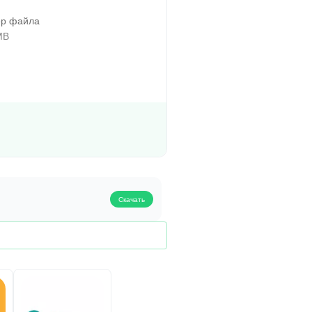
р файла
MB
Скачать