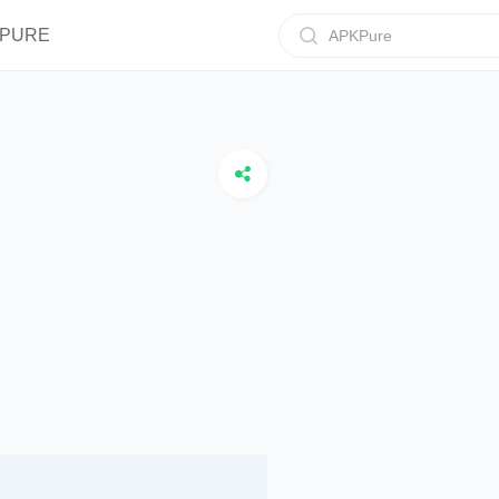
IPURE
APKPure