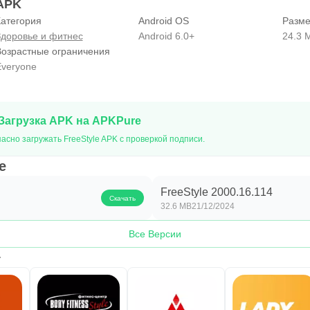
 APK
атегория
Android OS
Разме
доровье и фитнес
Android 6.0+
24.3 
Возрастные ограничения
veryone
Загрузка APK на APKPure
асно загружать FreeStyle APK с проверкой подписи.
e
FreeStyle 2000.16.114
Скачать
32.6 MB
21/12/2024
Все Версии