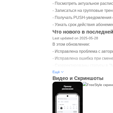
- Посмотреть актуальное распи
- Записаться на групповые трен
- Получать PUSH-уведомления о
- Узнать срок действия абонемен
Что нового в последней
Last updated on 2025-05-28
В этом обновлении:
- Исправлена проблема с автор
- Исправлена ошибка при смене
- Скорректированы статусы в "
Ещё
- Улучшена работа переходов п
Видео и Скриншоты
- Также внесены многочисленн