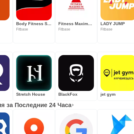
Body Fitness Style
Fitness Maximum город Орёл
LADY JUMP
Fitbase
Fitbase
Fitbase
Stretch House
BlackFox
jet gym
 за Последние 24 Часа