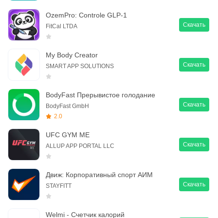
OzemPro: Controle GLP-1
Скачать
FitCal LTDA
My Body Creator
Скачать
SMART APP SOLUTIONS
BodyFast Прерывистое голодание
Скачать
BodyFast GmbH
2.0
UFC GYM ME
Скачать
ALLUP APP PORTAL LLC
Движ: Корпоративный спорт АИМ
Скачать
STAYFITT
Welmi - Счетчик калорий