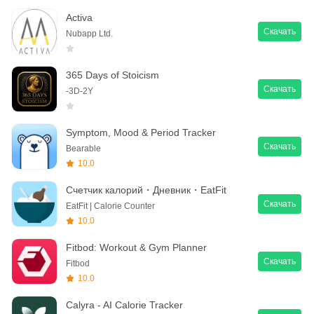
Activa
Скачать
Nubapp Ltd.
365 Days of Stoicism
Скачать
-3D-2Y
Symptom, Mood & Period Tracker
Скачать
Bearable
10.0
Счетчик калорий・Дневник・EatFit
Скачать
EatFit | Calorie Counter
10.0
Fitbod: Workout & Gym Planner
Скачать
Fitbod
10.0
Calyra - AI Calorie Tracker