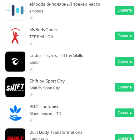
eMoods биполярный трекер настр
Скачать
eMoods
MyBodyCheck
Скачать
TERRAILLON
Endur - Hyrox, HIIT & Skills
Скачать
Endur
Shift by Sport City
Скачать
Shift By Sport City
BRC Therapist
Скачать
Blueroomcare LTD
Built Body Transformations
Скачать
Kahunasio