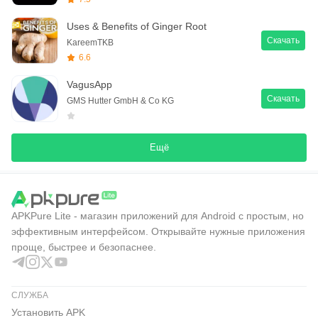
Uses & Benefits of Ginger Root
Скачать
KareemTKB
6.6
VagusApp
Скачать
GMS Hutter GmbH & Co KG
Ещё
APKPure Lite - магазин приложений для Android с простым, но
эффективным интерфейсом. Открывайте нужные приложения
проще, быстрее и безопаснее.
СЛУЖБА
Установить APK