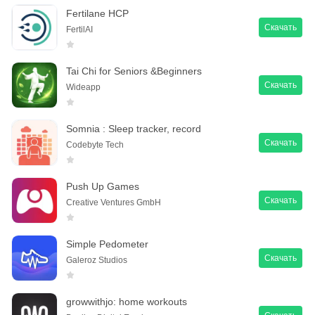
Fertilane HCP
Скачать
FertilAI
Tai Chi for Seniors &Beginners
Скачать
Wideapp
Somnia : Sleep tracker, record
Скачать
Codebyte Tech
Push Up Games
Скачать
Creative Ventures GmbH
Simple Pedometer
Скачать
Galeroz Studios
growwithjo: home workouts