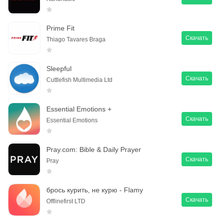
Prime Fit
Скачать
Thiago Tavares Braga
Sleepful
Скачать
Cuttlefish Multimedia Ltd
Essential Emotions +
Скачать
Essential Emotions
Pray.com: Bible & Daily Prayer
Скачать
Pray
брось курить, не курю - Flamy
Скачать
Offlinefirst LTD