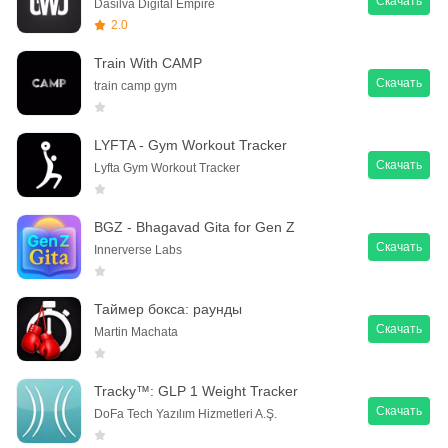
Скачать
Dasilva Digital Empire
2.0
Train With CAMP
Скачать
train camp gym
LYFTA - Gym Workout Tracker
Скачать
Lyfta Gym Workout Tracker
BGZ - Bhagavad Gita for Gen Z
Скачать
Innerverse Labs
Таймер бокса: раунды
Скачать
Martin Machata
Tracky™: GLP 1 Weight Tracker
Скачать
DoFa Tech Yazılım Hizmetleri A.Ş.