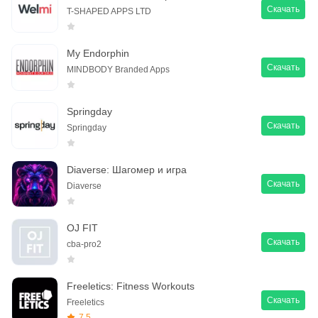
Скачать
T-SHAPED APPS LTD
My Endorphin
Скачать
MINDBODY Branded Apps
Springday
Скачать
Springday
Diaverse: Шагомер и игра
Скачать
Diaverse
OJ FIT
Скачать
cba-pro2
Freeletics: Fitness Workouts
Скачать
Freeletics
7.5