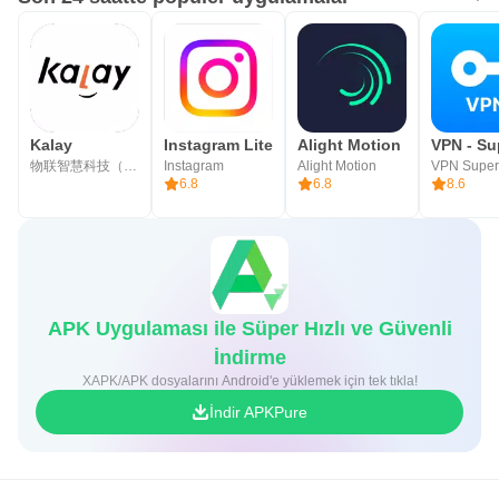
Kalay
Instagram Lite
Alight Motion
物联智慧科技（深圳）有限公司
Instagram
Alight Motion
VPN Super
6.8
6.8
8.6
APK Uygulaması ile Süper Hızlı ve Güvenli
İndirme
XAPK/APK dosyalarını Android'e yüklemek için tek tıkla!
İndir APKPure