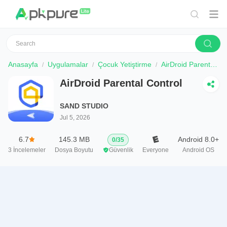
Anasayfa
Uygulamalar
Çocuk Yetiştirme
AirDroid Parental Control
AirDroid Parental Control
SAND STUDIO
Jul 5, 2026
6.7
145.3 MB
Android 8.0+
0
/
35
3
İncelemeler
Dosya Boyutu
Güvenlik
Everyone
Android OS