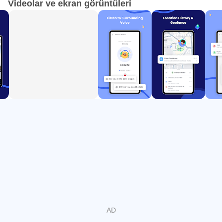
Videolar ve ekran görüntüleri
hesap altında 10'a kadar cihazı destekler ve Premium
özelliklerin 3 günlük ücretsiz deneme süresini içerir.
Kullanıcı dostu kurulum süreci ve kapsamlı izleme
özellikleriyle AirDroid Parental Control, ebeveynlere
çocuklarının dijital güvenliğini sağlamak ve sağlıklı cihaz
kullanım alışkanlıklarını sürdürmek için gerekli araçları
sunar.