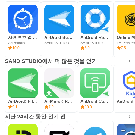
자녀 보호 앱 FamilyTime
AirDroid Business
AirDroid Remote Support-Remote support solution for Android & iOS devices.
Azizolious
SAND STUDIO
SAND STUDIO
LAT Syste
10.0
6.0
7.5
SAND STUDIO에서 더 많은 것을 얻기
AirDroid: File & Remote Access
AirMirror: Remote control
AirDroid Cast - A powerful screen sharing & controlling tool.
9.1
7.0
10.0
지난 24시간 동안 인기 앱