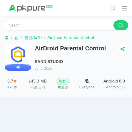
홈
앱
출산/육아
AirDroid Parental Control
AirDroid Parental Control
SAND STUDIO
Jul 5, 2026
6.7
145.3 MB
Android 8.0+
0
/
35
3
리뷰
파일 크기
보안
Everyone
Android OS