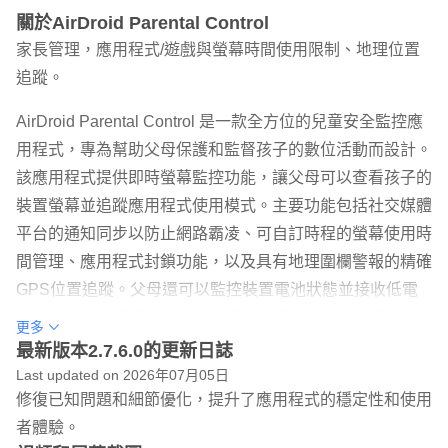
關於AirDroid Parental Control
家長管理，應用程式/遊戲與螢幕時間使用限制、地理位置
追蹤。
AirDroid Parental Control 是一款全方位的兒童安全監控應
用程式，專為幫助父母保護和監督孩子的數位活動而設計。
該應用程式提供即時螢幕監控功能，讓父母可以查看孩子的
裝置螢幕並追蹤應用程式使用模式。主要功能包括社交媒體
平台的通知同步以防止網路霸凌、可自訂時程的螢幕使用時
間管理、應用程式封鎖功能，以及具有地理圍欄警報的精確
GPS位置追蹤。父母還可以監控裝置電池狀態並接收低電
量通知。該應用程式支援在一個付費帳戶下最多使用10台
更多
裝置，並提供3天的進階功能免費試用。憑藉其簡單易用的
最新版本2.7.6.0的更新日誌
設定流程和全面的監控功能，AirDroid Parental Control 為
Last updated on 2026年07月05日
修復已知問題和細節優化，提升了應用程式的穩定性和使用
父母提供了確保孩子數位安全和維持健康使用裝置習慣的重
者體驗。
要工具。