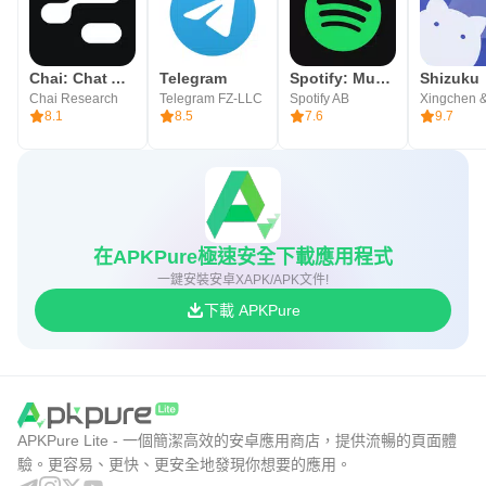
Chai: Chat AI Platform
Telegram
Spotify: Music and Podcasts
Shizuku
Chai Research
Telegram FZ-LLC
Spotify AB
Xingchen &
8.1
8.5
7.6
9.7
在APKPure極速安全下載應用程式
一鍵安裝安卓XAPK/APK文件!
下載 APKPure
APKPure Lite - 一個簡潔高效的安卓應用商店，提供流暢的頁面體
驗。更容易、更快、更安全地發現你想要的應用。