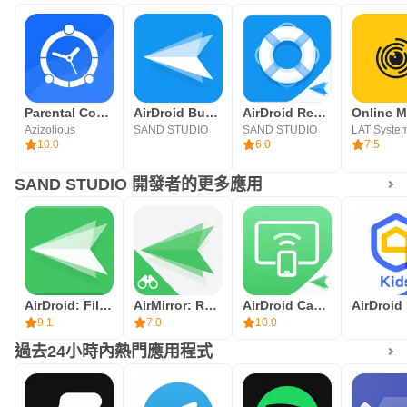
Parental Control FamilyTime
AirDroid Business
AirDroid Remote Support-Remote support solution for Android & iOS devices.
Azizolious
SAND STUDIO
SAND STUDIO
LAT Syste
10.0
6.0
7.5
SAND STUDIO 開發者的更多應用
AirDroid: File & Remote Access
AirMirror: Remote control
AirDroid Cast - A powerful screen sharing & controlling tool.
9.1
7.0
10.0
過去24小時內熱門應用程式