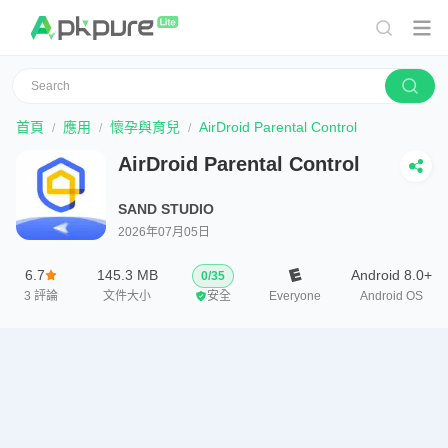
首頁
應用
懷孕與育兒
AirDroid Parental Control
AirDroid Parental Control
SAND STUDIO
2026年07月05日
6.7
145.3 MB
Android 8.0+
0
/
35
3
評論
文件大小
安全
Everyone
Android OS