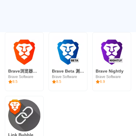
Brave浏览器：快速、安全的私密浏览器&搜索
Brave Beta 測試版
Brave Nightly
Brave Software
Brave Software
Brave Software
8.5
8.5
6.9
Link Bubble