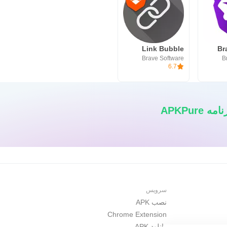
Link Bubble
Br
Brave Software
B
6.7
APKPur
سرویس
نصب APK
Chrome Extension
دانلود APK