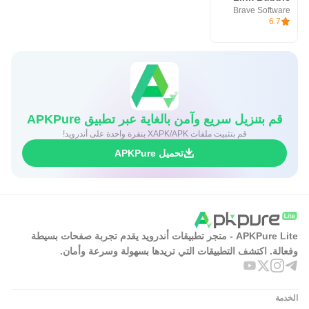
Brave Software
6.7
قم بتنزيل سريع وآمن بالغاية عبر تطبيق APKPure
قم بتثبيت ملفات XAPK/APK بنقرة واحدة على أندرويد!
تحميل APKPure
APKPure Lite - متجر تطبيقات أندرويد يقدم تجربة صفحات بسيطة
وفعالة. اكتشف التطبيقات التي تريدها بسهولة وسرعة وأمان.
الخدمة