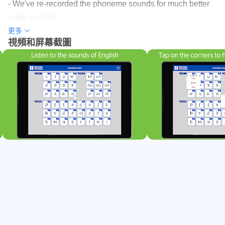
*純元音被佈置在相同的方式IPA圖表中：根據口型（左到
- We've re-recorded the phoneme sounds for much better
右，唇寬/輪 - 從上到下，鉗口閉合/斷開）。
audio quality!
更多
- We've fixed an error in one of the phonemic symbols
*雙元音按行根據他們的第二個聲音分組。
視頻和屏幕截圖
(thanks for your feedback!)
*輔音是從左（嘴前）到右（嘴的背面），被佈置。輔音的
- We've made some other minor backend improvements to
頂部兩行是成對的（頂行 - 清音，第二行 - 配音）。當你點
make the app work better
擊一個塞音聲母，出現元音（ə）。這是因為爆破音都與清
晰度元音記錄。
We hope you enjoy using the app. If you have any
feedback or suggestions, please email us at
我們希望您喜歡使用這個圖表！
learnenglish.mobile@britishcouncil.org
with your ideas.
Happy studying!
請
learnenglish.mobile@britishcouncil.org
聯繫我們，如果
你對未來版本的任何意見或想法。
英國文化協會收穫更多精彩的英語學習應用在：
http://learnenglish.britishcouncil.org/apps