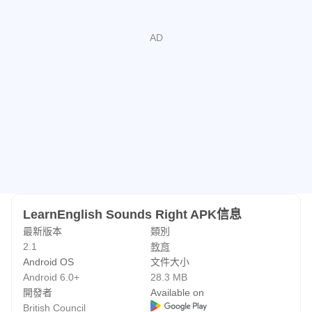
LearnEnglish Sounds Right APK信息
最新版本
類別
2.1
教育
Android OS
文件大小
Android 6.0+
28.3 MB
開發者
Available on
British Council