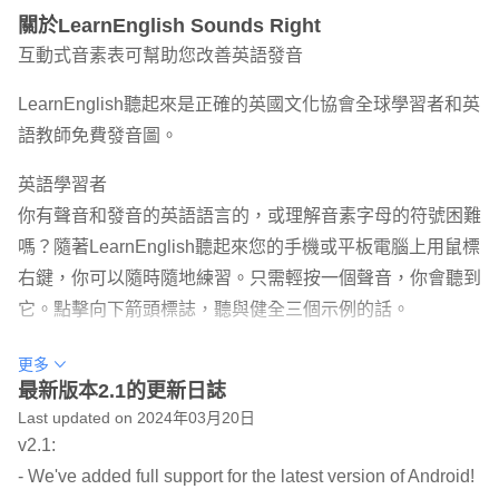
關於LearnEnglish Sounds Right
互動式音素表可幫助您改善英語發音
LearnEnglish聽起來是正確的英國文化協會全球學習者和英
語教師免費發音圖。
英語學習者
你有聲音和發音的英語語言的，或理解音素字母的符號困難
嗎？隨著LearnEnglish聽起來您的手機或平板電腦上用鼠標
右鍵，你可以隨時隨地練習。只需輕按一個聲音，你會聽到
它。點擊向下箭頭標誌，聽與健全三個示例的話。
英語教師
更多
你使用的音素腳本類來幫助你的學生有自己的發音？隨著
最新版本2.1的更新日誌
Last updated on 2024年03月20日
LearnEnglish聽起來是正確的類組設備，或學生自己的設備
v2.1:
上安裝，你可以很容易地教給個人的聲音和符號。
- We've added full support for the latest version of Android!