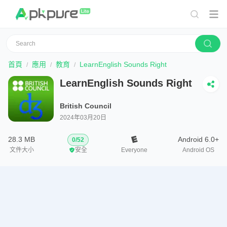
首頁
應用
教育
LearnEnglish Sounds Right
LearnEnglish Sounds Right
British Council
2024年03月20日
28.3 MB
Android 6.0+
0
/
52
文件大小
安全
Everyone
Android OS