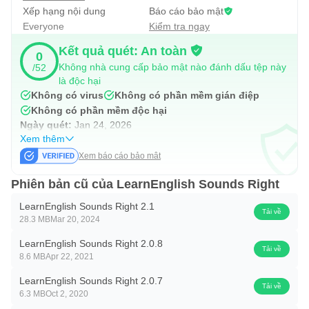
Xếp hạng nội dung
Báo cáo bảo mật
Everyone
Kiểm tra ngay
Kết quả quét: An toàn
0
Không nhà cung cấp bảo mật nào đánh dấu tệp này
/52
là độc hại
Không có virus
Không có phần mềm gián điệp
Không có phần mềm độc hại
Ngày quét:
Jan 24, 2026
Xem thêm
Xem báo cáo bảo mật
Phiên bản cũ của LearnEnglish Sounds Right
LearnEnglish Sounds Right 2.1
Tải về
28.3 MB
Mar 20, 2024
LearnEnglish Sounds Right 2.0.8
Tải về
8.6 MB
Apr 22, 2021
LearnEnglish Sounds Right 2.0.7
Tải về
6.3 MB
Oct 2, 2020