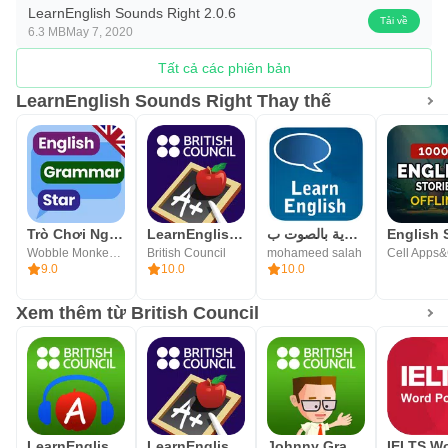
LearnEnglish Sounds Right 2.0.6
Tải về
6.3 MB
May 7, 2020
Tất cả các phiên bản
LearnEnglish Sounds Right Thay thế
Trò Chơi Ngữ Pháp Tiếng Anh
LearnEnglish Grammar
تعلم اللغة الانجليزية بالصوت ب
Wobble Monkey English Games
British Council
mohameed salah
9.0
10.0
10.0
Xem thêm từ British Council
LearnEnglish Podcasts
LearnEnglish Grammar
Johnny Grammar Word Challenge