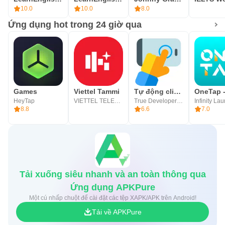
10.0
10.0
8.0
Ứng dụng hot trong 24 giờ qua
Games
Viettel Tammi
Tự động click - Tự động bấm
HeyTap
VIETTEL TELECOM
True Developers Studio
8.8
6.6
7.0
Tải xuống siêu nhanh và an toàn thông qua
Ứng dụng APKPure
Một cú nhấp chuột để cài đặt các tệp XAPK/APK trên Android!
Tải về APKPure