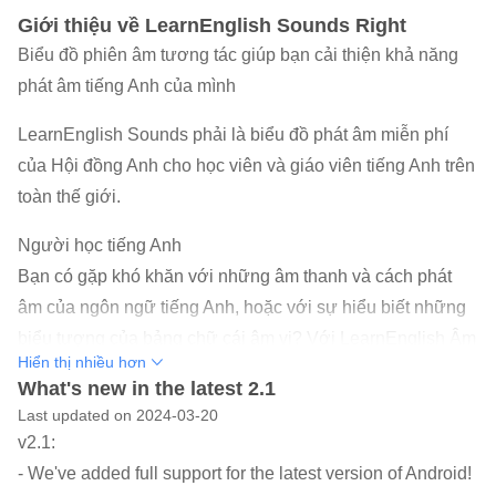
Giới thiệu về LearnEnglish Sounds Right
Biểu đồ phiên âm tương tác giúp bạn cải thiện khả năng
phát âm tiếng Anh của mình
LearnEnglish Sounds phải là biểu đồ phát âm miễn phí
của Hội đồng Anh cho học viên và giáo viên tiếng Anh trên
toàn thế giới.
Người học tiếng Anh
Bạn có gặp khó khăn với những âm thanh và cách phát
âm của ngôn ngữ tiếng Anh, hoặc với sự hiểu biết những
biểu tượng của bảng chữ cái âm vị? Với LearnEnglish Âm
Hiển thị nhiều hơn
thanh ngay trên điện thoại hoặc máy tính bảng của bạn,
What's new in the latest 2.1
bạn có thể thực hành bất cứ đâu và bất cứ lúc nào. Chỉ
Last updated on 2024-03-20
cần gõ một âm thanh và bạn sẽ nghe thấy nó. Chạm vào
v2.1:
dấu mũi tên chỉ xuống và lắng nghe ba chữ ví dụ với âm
- We've added full support for the latest version of Android!
thanh đó.