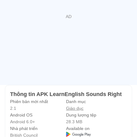
* Các phụ âm được sắp xếp từ trái (phía trước của miệng)
sang phải (mặt sau của miệng). Hai hàng đầu của phụ âm
được ghép nối (đầu hàng - vô thanh, thứ hai liên tiếp - lên
tiếng). Khi bạn chạm vào một plosive phụ âm, các schwa
(ə) xuất hiện. Điều này là do plosives được ghi nhận với
một schwa cho rõ ràng.
Chúng tôi hy vọng bạn thích sử dụng biểu đồ này!
Vui lòng liên hệ với chúng tôi tại
learnenglish.mobile@britishcouncil.org
nếu bạn có bất kỳ
ý kiến ​​hay ý tưởng cho các phiên bản trong tương lai.
Thông tin APK LearnEnglish Sounds Right
Phiên bản mới nhất
Danh mục
Tải ứng dụng học tiếng Anh lớn hơn từ Hội đồng Anh tại
2.1
Giáo dục
địa chỉ:
Android OS
Dung lượng tệp
http://learnenglish.britishcouncil.org/apps
Android 6.0+
28.3 MB
Nhà phát triển
Available on
British Council