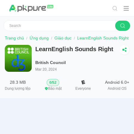
Trang chủ
Ứng dụng
Giáo dục
LearnEnglish Sounds Right
LearnEnglish Sounds Right
British Council
Mar 20, 2024
28.3 MB
Android 6.0+
0
/
52
Dung lượng tệp
Bảo mật
Everyone
Android OS