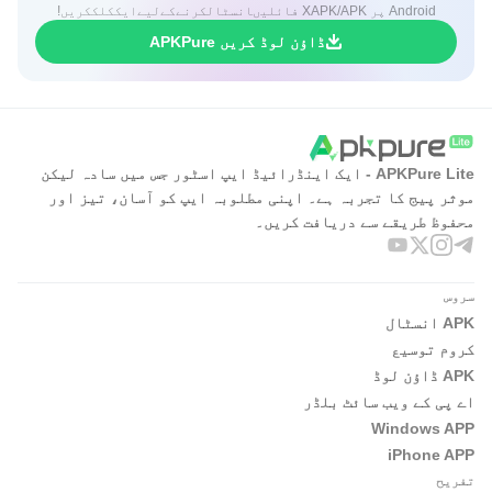
Android پر XAPK/APK فائلیںانسٹالکرنےکےلیےایککلککریں!
ڈاؤن لوڈ کریں APKPure
APKPure Lite - ایک اینڈرائیڈ ایپ اسٹور جس میں سادہ لیکن
موثر پیج کا تجربہ ہے۔ اپنی مطلوبہ ایپ کو آسان، تیز اور
محفوظ طریقے سے دریافت کریں۔
سروس
APK انسٹال
کروم توسیع
APK ڈاؤن لوڈ
اے پی کے ویب سائٹ بلڈر
Windows APP
iPhone APP
تفریح