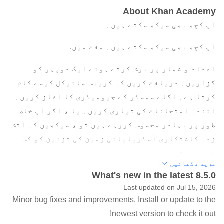
About Khan Academy
آپ کچھ بھی سیکھ سکتے ہیں۔
آپ کچھ بھی سیکھ سکتے ہیں۔ مفت میں.
اعداد و شمار پر برش کرتے ہوئے ایک دوپہر کو
گزاریں۔ دریافت کریں کہ کریبس سائیکل کیسے کام
کرتا ہے۔ اگلے سمسٹر کے جیومیٹری کا آغاز کریں۔
آئندہ امتحانات کی تیاری کریں۔ یا ، اگر آپ خاص
طور پر بہادر محسوس کررہے ہیں تو ، سیکھیں کہ آتش
زدہ کاشتکاری آسٹریلیائی زمین کی تزئین کو کس
طرح بدلتی ہے۔
مزید دکھائیں
What's new in the latest 8.5.0
چاہے آپ طالب علم ، اساتذہ ، ہومسولر ، پرنسپل ،
Last updated on Jul 15, 2026
20 سال کے بعد کلاس روم میں واپس آنے والے بالغ ، یا
Minor bug fixes and improvements. Install or update to the
زمینی حیاتیات میں ٹانگ اٹھانے کی کوشش کرنے
newest version to check it out!
والے دوستانہ اجنبی۔ خان اکیڈمی کی ذاتی نوعیت