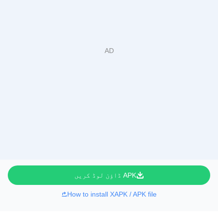
APK ڈاؤن لوڈ کریں
How to install XAPK / APK file