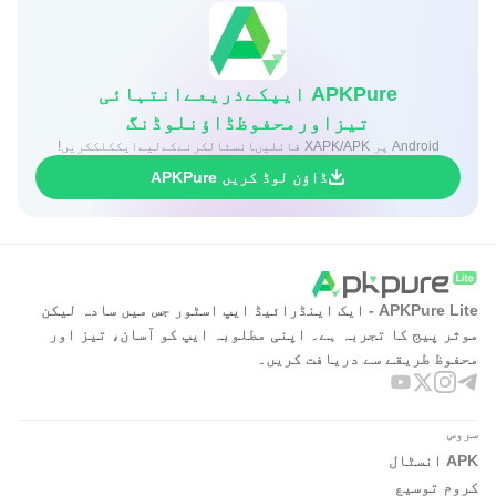
APKPure ایپکےذریعےانتہائی
تیزاورمحفوظڈاؤنلوڈنگ
Android پر XAPK/APK فائلیںانسٹالکرنےکےلیےایککلککریں!
ڈاؤن لوڈ کریں APKPure
APKPure Lite - ایک اینڈرائیڈ ایپ اسٹور جس میں سادہ لیکن
موثر پیج کا تجربہ ہے۔ اپنی مطلوبہ ایپ کو آسان، تیز اور
محفوظ طریقے سے دریافت کریں۔
سروس
APK انسٹال
کروم توسیع