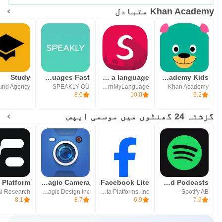
Khan Academy متبادل
Study
Speakly: Learn Languages Fast
Speekoo - Learn a language
Khan Academy Kids
SPEAKLY OÜ
LearnMyLanguage
Khan Academy
8.0
10.0
9.2
گزشتہ 24 گھنٹوں میں موسمی ایپس
Blackmagic Camera
Facebook Lite
Spotify: Music and Podcasts
i Research
Blackmagic Design Inc.
Meta Platforms, Inc.
Spotify AB
8.1
8.7
6.9
7.6