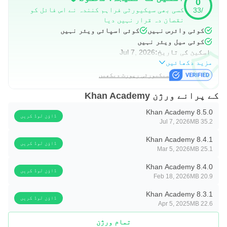
0
کچھ (کمپیوٹر سائنس اصولوں سمیت)!
کسی بھی سیکیورٹی فراہم کنندہ نے اس فائل کو
/33
نقصان دہ قرار نہیں دیا
خان اکیڈمی کی ویب سائٹ سے پہلے ہی واقف ہیں؟ اس
کوئی وائرس نہیں
کوئی اسپائی ویئر نہیں
ایپ میں تمام فعالیت دستیاب نہیں ہے۔ کمیونٹی
کوئی میل ویئر نہیں
اسکین کی تاریخ:
Jul 7, 2026
ڈسکشن ، کمپیوٹر پروگرامنگ کا مواد ، ٹیسٹ پریپ ،
مزید دکھائیں
والدین کے ٹولز ، اساتذہ ٹولز ، اور ڈسٹرکٹ ٹولس
سیکیورٹی رپورٹ دیکھیں
سب کو براہ راست http://khanacademy.org پر رسائی
کے پرانے ورژن Khan Academy
حاصل کی جانی چاہئے۔
Khan Academy 8.5.0
ڈاؤن لوڈ کریں
خان اکیڈمی ایک 501 (c) (3) غیر منفعتی تنظیم ہے ،
Jul 7, 2026
35.2 MB
جس کے مشن کے ساتھ کسی کو بھی ، کہیں بھی مفت ،
Khan Academy 8.4.1
ڈاؤن لوڈ کریں
عالمی معیار کی تعلیم فراہم کرنا ہے۔
Mar 5, 2026
25.1 MB
Khan Academy 8.4.0
ڈاؤن لوڈ کریں
Feb 18, 2026
20.9 MB
Khan Academy 8.3.1
ڈاؤن لوڈ کریں
Apr 5, 2025
22.6 MB
تمام ورژن