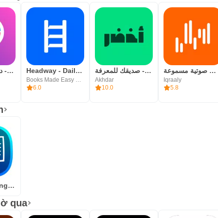
&bò đực; تمارين متنوعة تغطي عدة جوانب ، منها حركة العين ، والذاكرة ، والاستيعاب.
&bò đực; يساعد على التخلص من العادات السيئة التي تبطئ القراءة والاستيعاب.
&bò đực; متابعة لتطوير المهارات المكتس
&bò đực; مراعاة مهارة المستخدم عبر اختبار خاص يحدد مستواه الحالي.
اقرأ لي - كتب صوتية مسموعة
أخضر - صديقك للمعرفة
Headway - Daily Micro Learning
شعلة - درّب عقلك يومياً
Books Made Easy Corp
Akhdar
Iqraaly
6.0
10.0
5.8
&bò đực; متابعة للخط الزمني للتعلم.
h
&bò đực; لوحة المميزين والتي تستعرض أسبوعياً أكبر السرعات التي وصل لها المستخدمون.
&bò đực; نقاط مكافآت بحسب الإنجاز لإضفاء جو من المرح والمنافسة أثناء التعلم.
Speed Reading Center
تطبيق هو أول تطبيق من نوعه عربياً حيث يعمل وفق منهجية علمية ، إضافة إلى
iờ qua
Gamification) مما يوفر بيئة ممتعة أثناء التدريب عبر التطبيق.