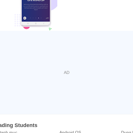
ة إلى أن تظل على دراية بأحدث الأخبار والمعلومات والاتجاهات, وهو أ
المرء على المتابعة, ومع استراتيجيات القراءة السريعة ستتمكن من م
القراءة السريعة ليست حكراً على فئة معينة ، ولكنها تصلح للعديد من الشرائح:
إذ تساعدهم في قراءة المناهج التعليمية بسرعة أكبر.
سيكون بمقدورهم قراءة كمية أكبر من الكتب.
بريد الإلكتروني والمستندات ليومية هي عبء كبير يواجه الكثيرين ، وب
ading Students
4. محبي مواقع التواصل الاجتماعي ومتابعة الأخبار:
Danh mục
Android OS
Dung 