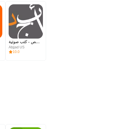
أبجد: روايات - قصص - كتب صوتية
Abjjad US
10.0
ليكون بذلك هذا ال