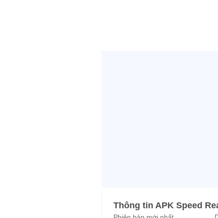
مر يتحتم معه الاطلاع على العديد من
ضاعفة سرعة قراءتك, ما يعني اطلاعك
وتحصيلك لقدر أكبر من المعلومات.
لمن القراءة السريعة؟
1. الطلاب:
2. القراء والمثقفون:
3. العاملون والموظفون والإداريون:
عد اكتساب هذه المهارة سيكون بمقدور
هؤلاء إنجاز أعمالهم بسرعة أكبر.
Thông tin APK Speed Re
Phiên bản mới nhất