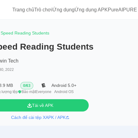
Trang chủ
Trò chơi
Ứng dụng
Ứng dụng APKPure
AIPURE
Speed Reading Students
peed Reading Students
win Tech
30, 2022
8.9 MB
Android 5.0+
0
/
63
 lượng tệp
Bảo mật
Everyone
Android OS
Tải về APK
Cách để cài tệp XAPK / APK