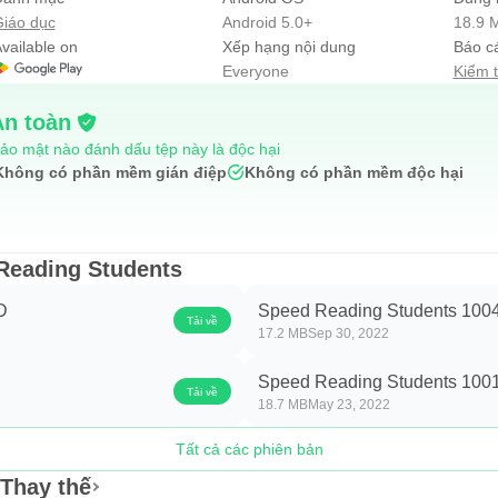
سيكون بمقدورك قراءة منشورات أكثر ، والاطلاع بشكل أوسع على أخبار الأصدقاء وآخر الأحداث من حولك.
iáo dục
Android 5.0+
18.9 
vailable on
Xếp hạng nội dung
Báo c
Everyone
Kiểm 
توفر القراءة السريعة العديد من الفوائد لمن يتقنها ، من أهمها:
An toàn
ảo mật nào đánh dấu tệp này là độc hại
Không có phần mềm gián điệp
Không có phần mềm độc hại
Reading Students
D
Speed Reading Students 100
Tải về
17.2 MB
Sep 30, 2022
Speed Reading Students 100
Tải về
18.7 MB
May 23, 2022
&bò đực; دورة منهجية متكاملة من 30 يوماً.
Tất cả các phiên bản
&bò đực; تمارين وتدريبات منفصلة يختار منها المتدرب حسب حاجته.
Thay thế