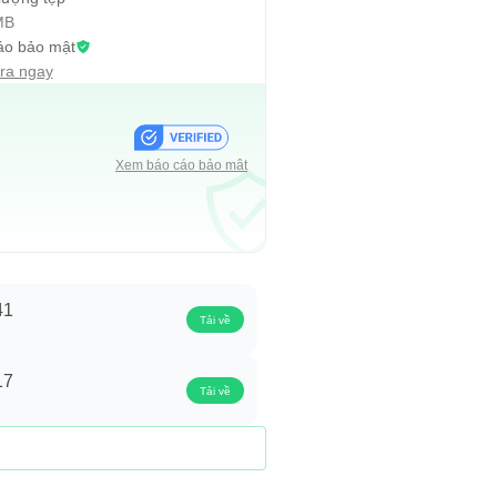
MB
áo bảo mật
tra ngay
Xem báo cáo bảo mật
41
Tải về
17
Tải về