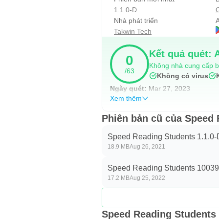
1.1.0-D
G
Nhà phát triển
A
فوائد القراءة السريعة:
Takwin Tech
Kết quả quét: 
0
Không nhà cung cấp b
/63
1. لوقت الوقت.
Không có virus
Ngày quét:
Mar 27, 2023
2. تحصيل علمي أكبر.
Xem thêm
3. تحصيل ثقافي أكبر.
Phiên bản cũ của Speed 
Speed Reading Students 1.1.0-
4. إنجاز الأعمال بصورة أسرع.
18.9 MB
Aug 26, 2021
مزايا التطبيق:
Speed Reading Students 10039
17.2 MB
Aug 25, 2022
Speed Reading Students 