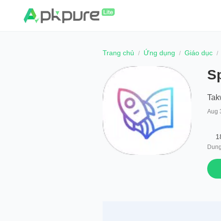
Trang chủ
Ứng dụng
Giáo dục
S
Tak
Aug 
1
Dung