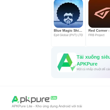
Trò chơi điện tử
info@arabspeedreading.com
Blue Magic Shishabar
Epit Global (PVT) LTD
FRB Project
Tải xuống siêu nha
APKPure
Một cú nhấp ch
APKPure Lite - Kho ứng dụng Android với trải