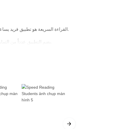
القراءة السريعة هو تطبيق فريد يساعد القارئ العربي على تعلم مهارات القراءة السريعة عبر تحسين سرعة القراءة مع المحافظة على الاستيعاب.
يضم التطبيق عدداً من التمارين والتدريبات المبنية وفق منهجية علمية متخصصة ، بعيداً عن المفاهيم الخاطئة والمبالغات حول هذه التقنية.
كما يحوي التطبيق دورة منهجية تمكّن القارئ من زيادة سرعة قراءته في 27 يوماً ، عبر المتابعة اليومية لمجموعة من التدريبات والتمارين.
معظمنا يقرأ بسرعة ما بين 150 إلى 250 كلمة في الدقيقة ، بينما تتيح القراءة السريعة إمكانية الوصول إلى 1000 وحتى 1700 كلمة في الدقيقة.