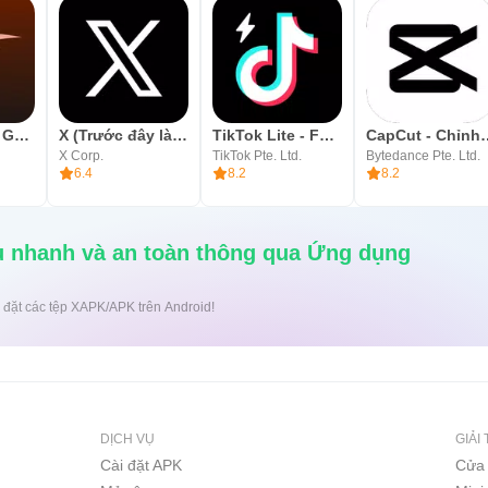
يسعدنا تجربتكم للتطبيق ، ونرحب بأي تعليق أو استفسار عبر البريد الالكتروني:
Red Corner - Game Space
X (Trước đây là Twitter)
TikTok Lite - Faster TikTok
CapCut - Ch
X Corp.
TikTok Pte. Ltd.
Bytedance Pte. Ltd.
6.4
8.2
8.2
nh và an toàn thông qua Ứng dụng
uột để cài đặt các tệp XAPK/APK trên Android!
DỊCH VỤ
GIẢI 
Cài đặt APK
Cửa 