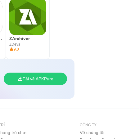
ỉnh sửa video
ZArchiver
ZDevs
9.0
Tải về APKPure
TRÍ
CÔNG TY
hàng trò chơi
Về chúng tôi