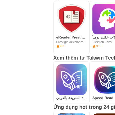
بة بعد انتهاء الدورة التدريبية
eReader Prestigio: Book Reader
Prestigio development team
Elektron Labs
9.3
9.5
Xem thêm từ Takwin Tec
لماذا هذا التطبيق هو الأفضل؟
Trò chơi điện tử
القراءة السريعة بالعربي
 ائل دمج التكنولوجيا باللعب (التلعيب -
Ứng dụng hot trong 24 g