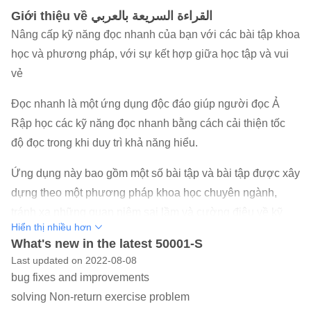
Giới thiệu về القراءة السريعة بالعربي
Nâng cấp kỹ năng đọc nhanh của bạn với các bài tập khoa
học và phương pháp, với sự kết hợp giữa học tập và vui
vẻ
Đọc nhanh là một ứng dụng độc đáo giúp người đọc Ả
Rập học các kỹ năng đọc nhanh bằng cách cải thiện tốc
độ đọc trong khi duy trì khả năng hiểu.
Ứng dụng này bao gồm một số bài tập và bài tập được xây
dựng theo một phương pháp khoa học chuyên ngành,
tránh xa những quan niệm sai lầm và cường điệu về kỹ
Hiển thị nhiều hơn
thuật này.
What's new in the latest 50001-S
Last updated on 2022-08-08
Ứng dụng này cũng chứa một khóa học có hệ thống cho
bug fixes and improvements
phép người đọc tăng tốc độ đọc trong 30 ngày, thông qua
solving Non-return exercise problem
việc theo dõi hàng ngày một nhóm các bài tập và bài tập.