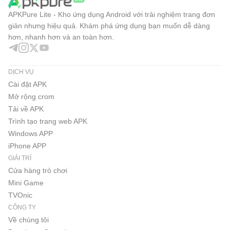
APKPure Lite - Kho ứng dụng Android với trải nghiệm trang đơn
Ứng dụng này là ứng dụng đầu tiên thuộc loại này trong
giản nhưng hiệu quả. Khám phá ứng dụng bạn muốn dễ dàng
thế giới Ả Rập vì nó hoạt động theo một phương pháp
hơn, nhanh hơn và an toàn hơn.
khoa học, bên cạnh các phương tiện tích hợp công nghệ
với chơi (gamification), cung cấp một môi trường thú vị
DỊCH VỤ
trong quá trình đào tạo thông qua ứng dụng.
Cài đặt APK
Mở rộng crom
Ứng dụng Đọc nhanh tiếng Ả Rập là lựa chọn tốt nhất của
Tải về APK
bạn để đọc nhanh hơn và có kỹ năng đọc nhanh ngoài
Trình tạo trang web APK
việc nâng cao năng lực của văn bản, mang lại cho bạn lợi
Windows APP
thế cạnh tranh cao giúp bạn đạt được mục tiêu học tập,
iPhone APP
chuyên nghiệp và văn hóa.
GIẢI TRÍ
Cửa hàng trò chơi
Chúng tôi hài lòng với trải nghiệm của bạn về ứng dụng và
Mini Game
chúng tôi hoan nghênh mọi bình luận hoặc yêu cầu qua
TVOnic
email:
CÔNG TY
Về chúng tôi
info@arabspeedreading.com