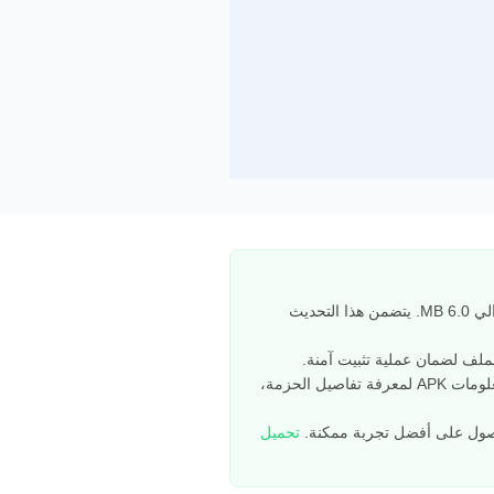
أحاديث منتشرة لا تصح 1.1 تم إصداره بواسطة dorar net مؤسسة الدرر السنية في 27/07/2015، بحجم تنزيل يبلغ حوالي 6.0 MB. يتضمن هذا التحديث
تحقق من قسم سجل التغييرات أدناه لمعرفة تفاصيل التغييرات في الإصدار أحاديث منتشرة لا تصح 1.1، واطلع على معلومات APK لمعرفة تفاصيل الحزمة،
لحصول على أفضل تجربة ممكنة.
تحميل