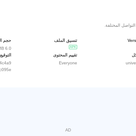
لتواصل المختلفة.
Ver
تنسيق الملف
حجم ا
APK
6.0 MB
كل
تقييم المحتوى
التوقيع
4c4a9
Everyone
unive
c095e