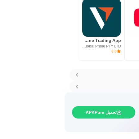
Vantage:All-In-One Trading App
Vantage Global Prime PTY LTD
8.8
تحميل APKPure