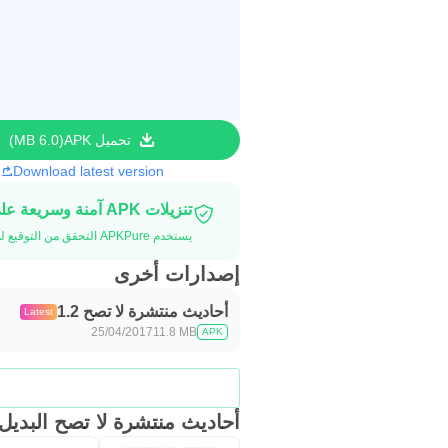
تحميل APK
6.0 MB
Download latest version
تنزيلات APK آمنة وسريعة على موقع APKPure
يستخدم APKPure التحقق من التوقيع لضمان تقديم تنزيلات خالية من الفيروسات لـ أحاديث منتشرة لا تصح APK لك.
إصدارات أخرى
أحاديث منتشرة لا تصح 1.2
Latest
25/04/2017
11.8 MB
APK
أحاديث منتشرة لا تصح البديل