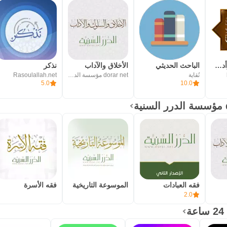
حكم ومواعظ وأدعية: الكلم الطيب
الباحث الحديثي
الأخلاق والآداب
نذكر
نُقاية
dorar net مؤسسة الدرر السنية
Rasoulallah.net
5.0
10.0
فقه العبادات
الموسوعة التاريخية
فقه الأسرة
2.0