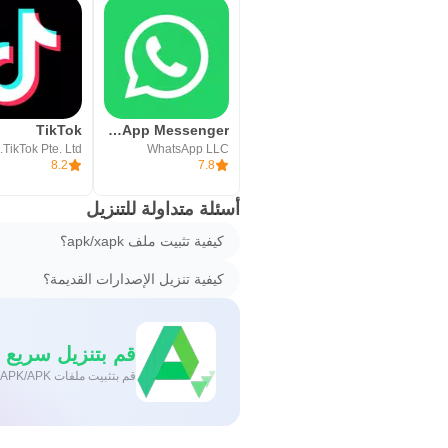
WhatsApp Messenger - واتساب مسنجر
TikTok
TikTok Pte. Ltd.
WhatsApp LLC
8.2
7.8
أسئلة متداولة للتنزيل
كيفية تثبيت ملف apk/xapk؟
كيفية تنزيل الإصدارات القديمة؟
قم بتنزيل سريع وآمن
قم بتثبيت ملفات XAPK/APK بنقرة واحدة على أندرويد!