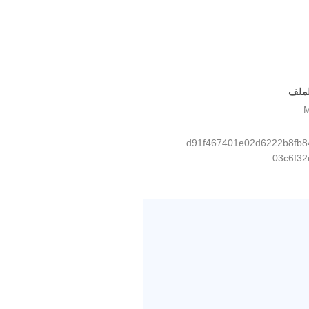
لملف
d91f467401e02d6222b8fb8
03c6f32