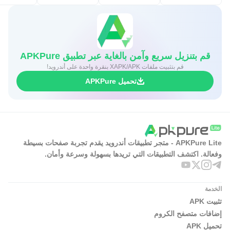
قم بتنزيل سريع وآمن بالغاية عبر تطبيق APKPure
قم بتثبيت ملفات XAPK/APK بنقرة واحدة على أندرويد!
تحميل APKPure
APKPure Lite - متجر تطبيقات أندرويد يقدم تجربة صفحات بسيطة
وفعالة. اكتشف التطبيقات التي تريدها بسهولة وسرعة وأمان.
الخدمة
تثبيت APK
إضافات متصفح الكروم
تحميل APK