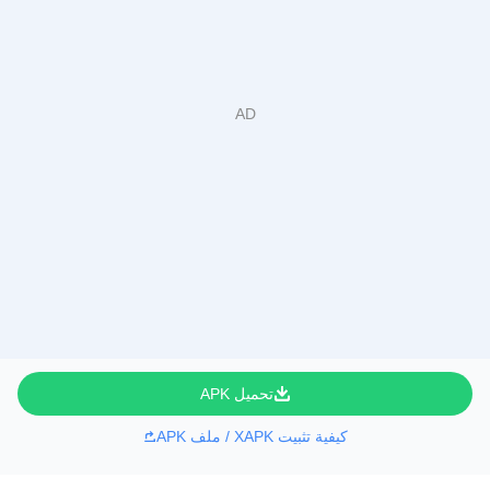
تحميل APK
كيفية تثبيت XAPK / ملف APK