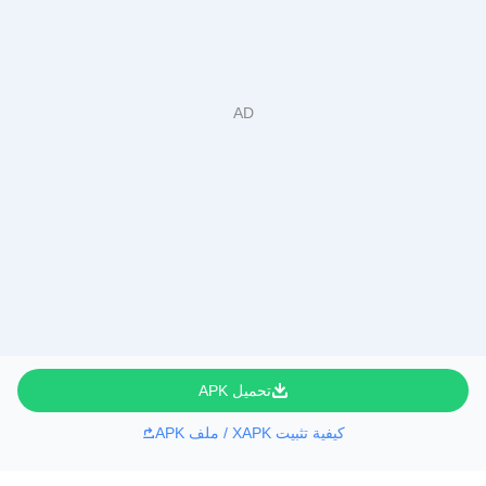
تحميل APK
كيفية تثبيت XAPK / ملف APK