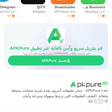
Telegram
QiTV
Downloader
WhatsApp Business
ram FZ-LLC
AlRabiaa
AFTVnews.com
WhatsApp LLC
8.5
9.4
7.9
قم بتنزيل سريع وآمن بالغاية عبر تطبيق APKPure
قم بتثبيت ملفات XAPK/APK بنقرة واحدة على أندرويد!
تحميل APKPure
APKPure Lite - متجر تطبيقات أندرويد يقدم تجربة صفحات بسيطة
وفعالة. اكتشف التطبيقات التي تريدها بسهولة وسرعة وأمان.