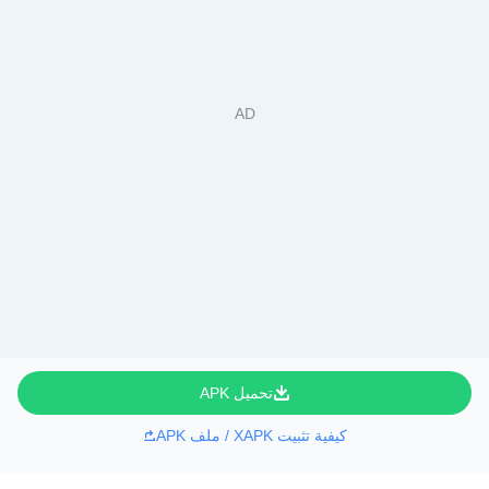
تحميل APK
كيفية تثبيت XAPK / ملف APK