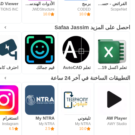
الفرائض - حساب المواريث
برمج
الأدوات الهندسية JWDTools
JWDStructure
CODED
ScopeNet
10.0
10.0
احصل على المزيد Safaa Jassim
تعلم اكسل 2019
تعلم AutoCAD
قيم جمالك
التطبيقات الساخنة في آخر 24 ساعة
AW Player
تليفوني
My NTRA
انستغرام
Instagram
My NTRA
My NTRA
AWY Studio
6.5
2.5
10.0