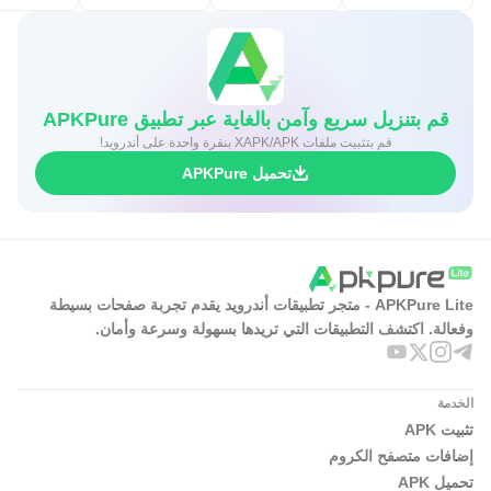
قم بتنزيل سريع وآمن بالغاية عبر تطبيق APKPure
قم بتثبيت ملفات XAPK/APK بنقرة واحدة على أندرويد!
تحميل APKPure
APKPure Lite - متجر تطبيقات أندرويد يقدم تجربة صفحات بسيطة
وفعالة. اكتشف التطبيقات التي تريدها بسهولة وسرعة وأمان.
الخدمة
تثبيت APK
إضافات متصفح الكروم
تحميل APK