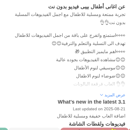
عن اغانى أطفال بيبى فيديو بدون نت
تجربة ممتعة ومسلية للاطفال مع اجمل الفيديوهات المسلية
بدون نت👌👌
👀👀استمتع واتفرج على باقة من اجمل الفيديوهات للاطفال
تهدف الى التسلية والتعلم والترفية😊😊
👀👀اهم مايميز التطبيق 🎁
😊😊مشاهده الفيديوهات بجوده عالية
😊😊موسيقي لنوم الأطفال
😊😊ضوضاء لنوم الاطفال
👌👌 العاب فرقعة البالونات
👌👌 لعبة البيانو
عرض المزيد
👌👌 التلوين للحروف والارقام
What's new in the latest 3.1
👌👌 الغاز بسيطة
Last updated on 2025-08-21
اضافة العاب خفيفة ومسلية للاطفال
😊😊مجانى 100%
فيديوهات ولقطات الشاشة
😊😊التشغيل التلقائى للفيديوهات