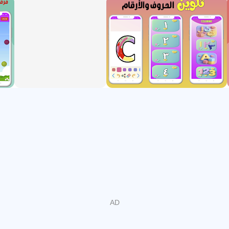
😊😊مشاهدة الفيديوهات بدون نت
😊😊مشاركة التطبيق بضغطة واحده مع الكل
😊😊اذا اعجبكم التطبيق لا تنسوا مشاركته مع اصدقائك😍
😊😊ولا تنسوا تقييم التطبيق😘😍😍