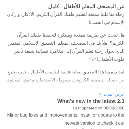
عن المصحف المعلم للأطفال - كامل
رحلة تفاعلية ممتعة لتعليم طفلك القرآن الكريم، الأذكار، وأركان
الإسلام في الفضاء!
هل تبحث عن طريقة ممتعة ومبتكرة لتحفيظ طفلك القرآن
الكريم؟ أهلاً بك في المصحف المعلم، التطبيق الإسلامي المتميز
الذي يحول رحلة تعلم القرآن إلى مغامرة فضائية شيقة تأسر
قلوب الأطفال! 🚀⭐
لقد صممنا هذا التطبيق بعناية فائقة ليناسب الأطفال، حيث يجمع
بين جمال التصميم الكرتوني، وسهولة الاستخدام، وعمق المحتوى
التعليمي. مع رائد الفضاء الصغير، سينطلق طفلك في رحلة عبر
عرض المزيد
الكواكب لجمع النجوم وتعلم آيات الله في أجزاء المصحف
What's new in the latest 2.3
المختلفة مثل جزء عم وتبارك.
Last updated on 08/02/2026
Minor bug fixes and improvements. Install or update to the
🌟 لماذا يختار الآباء تطبيق "المصحف المعلم"؟
newest version to check it out!