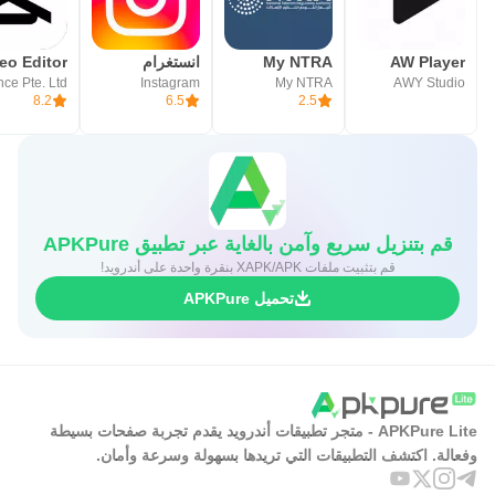
AW Player
My NTRA
انستغرام
Instagram
My NTRA
AWY Studio
8.2
6.5
2.5
قم بتنزيل سريع وآمن بالغاية عبر تطبيق APKPure
قم بتثبيت ملفات XAPK/APK بنقرة واحدة على أندرويد!
تحميل APKPure
APKPure Lite - متجر تطبيقات أندرويد يقدم تجربة صفحات بسيطة
وفعالة. اكتشف التطبيقات التي تريدها بسهولة وسرعة وأمان.