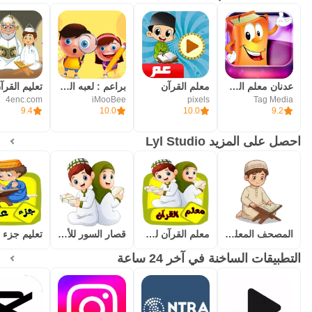
يعمل بكفاءة عالية على الهواتف والأجهزة اللوحية.
تصميم متجاوب وألوان جذابة بصرياً.
عدنان معلم القرآن
معلم القرآن
براعم : لعبه الحروف ارقام لمسه
حمل "المصحف المعلم" الآن وابدأ أعظم استثمار في مستقبل
4enc.com
iMooBee
pixels
Tag Media
طفلك! اجعل القرآن ربيع قلبه منذ الصغر في رحلة مليئة بالمرح
9.4
10.0
10.0
9.2
والإيمان.
احصل على المزيد Lyl Studio
المصحف المعلم للاطفال (جزء عم)
معلم القرآن للاطفال (بدون نت)
قصار السور للأطفال بدون نت
التطبيقات الساخنة في آخر 24 ساعة