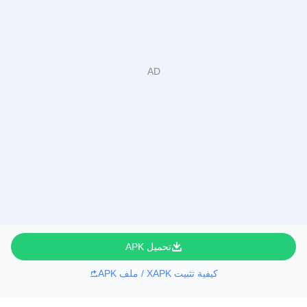
تحميل APK
كيفية تثبيت XAPK / ملف APK