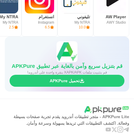
AW Player
تليفوني
انستغرام
My NTRA
My NTRA
Instagram
My NTRA
AWY Studio
2.5
6.5
10.0
قم بتنزيل سريع وآمن بالغاية عبر تطبيق APKPure
قم بتثبيت ملفات XAPK/APK بنقرة واحدة على أندرويد!
تحميل APKPure
APKPure Lite - متجر تطبيقات أندرويد يقدم تجربة صفحات بسيطة
وفعالة. اكتشف التطبيقات التي تريدها بسهولة وسرعة وأمان.