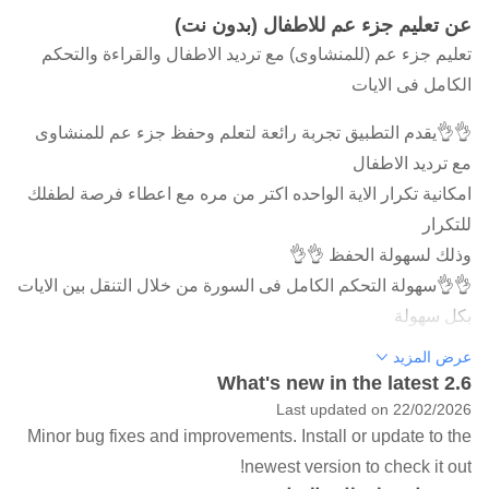
عن تعليم جزء عم للاطفال (بدون نت)
تعليم جزء عم (للمنشاوى) مع ترديد الاطفال والقراءة والتحكم
الكامل فى الايات
👌👌يقدم التطبيق تجربة رائعة لتعلم وحفظ جزء عم للمنشاوى
مع ترديد الاطفال
امكانية تكرار الاية الواحده اكتر من مره مع اعطاء فرصة لطفلك
للتكرار
وذلك لسهولة الحفظ 👌👌
👌👌سهولة التحكم الكامل فى السورة من خلال التنقل بين الايات
بكل سهولة
👌👌صوت نقى جدا
عرض المزيد
اذا اعجبكم التطبيق لا تنسوا مشاركته مع الاصدقاء 😍😍
What's new in the latest 2.6
ولا تنسوا تقييم التطبيق😘😘😘😘
Last updated on 22/02/2026
Minor bug fixes and improvements. Install or update to the
newest version to check it out!