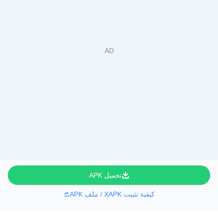
تحميل APK
كيفية تثبيت XAPK / ملف APK