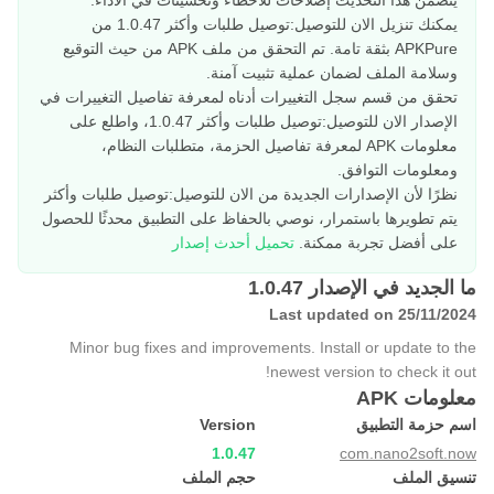
يتضمن هذا التحديث إصلاحات للأخطاء وتحسينات في الأداء.
يمكنك تنزيل الان للتوصيل:توصيل طلبات وأكثر 1.0.47 من
APKPure بثقة تامة. تم التحقق من ملف APK من حيث التوقيع
وسلامة الملف لضمان عملية تثبيت آمنة.
تحقق من قسم سجل التغييرات أدناه لمعرفة تفاصيل التغييرات في
الإصدار الان للتوصيل:توصيل طلبات وأكثر 1.0.47، واطلع على
معلومات APK لمعرفة تفاصيل الحزمة، متطلبات النظام،
ومعلومات التوافق.
نظرًا لأن الإصدارات الجديدة من الان للتوصيل:توصيل طلبات وأكثر
يتم تطويرها باستمرار، نوصي بالحفاظ على التطبيق محدثًا للحصول
على أفضل تجربة ممكنة.
تحميل أحدث إصدار
ما الجديد في الإصدار 1.0.47
Last updated on 25/11/2024
Minor bug fixes and improvements. Install or update to the
newest version to check it out!
معلومات APK
اسم حزمة التطبيق
Version
1.0.47
com.nano2soft.now
تنسيق الملف
حجم الملف