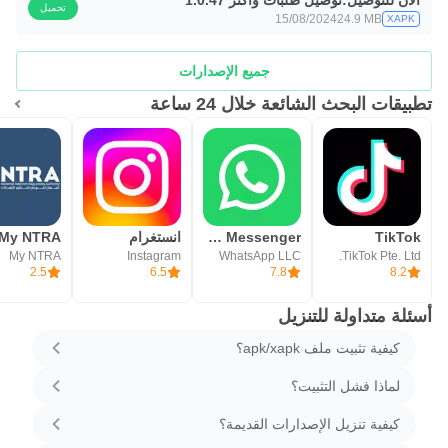
تحميل
15/08/2024
24.9 MB
XAPK
جميع الإصدارات
تطبيقات البحث الشائعة خلال 24 ساعة
TikTok
WhatsApp Messenger - واتساب مسنجر
انستغرام
My NTRA
My NTRA
Instagram
WhatsApp LLC
TikTok Pte. Ltd.
2.5
6.5
7.8
8.2
أسئلة متداولة للتنزيل
كيفية تثبيت ملف apk/xapk؟
لماذا فشل التثبيت؟
كيفية تنزيل الإصدارات القديمة؟