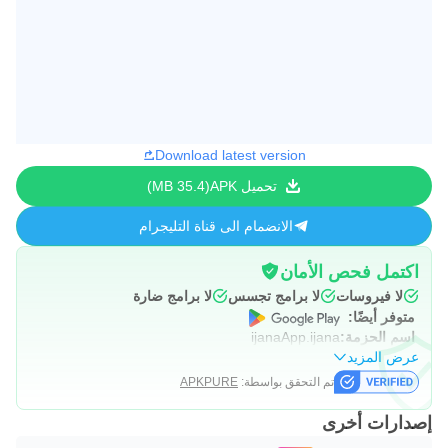
Download latest version
تحميل APK
35.4 MB
الانضمام الى قناة التليجرام
اكتمل فحص الأمان
لا فيروسات
لا برامج تجسس
لا برامج ضارة
متوفر أيضًا:
اسم الحزمة:
ijanaApp.ijana
عرض المزيد
تم التحقق بواسطة:
APKPURE
إصدارات أخرى