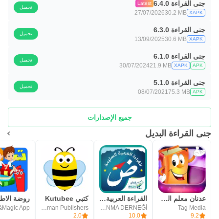
جنى القراءة 6.4.0
Latest
تحميل
27/07/2026
30.2 MB
XAPK
جنى القراءة 6.3.0
تحميل
13/09/2025
30.6 MB
XAPK
جنى القراءة 6.1.0
تحميل
30/07/2024
21.9 MB
XAPK
APK
جنى القراءة 5.1.0
تحميل
08/07/2021
75.3 MB
APK
جميع الإصدارات
جنى القراءة البديل
عدنان معلم القرآن
القراءة العربية (الرشيدي)
كتبي Kutubee
&Magic App
Jabal Amman Publishers
ITKAN EĞİTİM VE KALKINMA DERNEĞİ
Tag Media
2.0
10.0
9.2