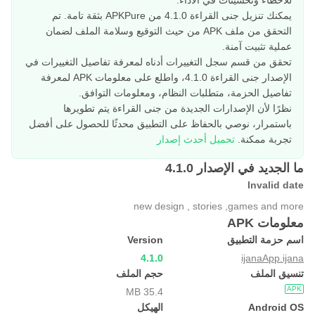
للأخطاء وتحسينات في الأداء.
يمكنك تنزيل جنى القراءة 4.1.0 من APKPure بثقة تامة. تم
التحقق من ملف APK من حيث التوقيع وسلامة الملف لضمان
عملية تثبيت آمنة.
تحقق من قسم سجل التغييرات أدناه لمعرفة تفاصيل التغييرات في
الإصدار جنى القراءة 4.1.0، واطلع على معلومات APK لمعرفة
تفاصيل الحزمة، متطلبات النظام، ومعلومات التوافق.
نظرًا لأن الإصدارات الجديدة من جنى القراءة يتم تطويرها
باستمرار، نوصي بالحفاظ على التطبيق محدثًا للحصول على أفضل
تجربة ممكنة.
تحميل أحدث إصدار
ما الجديد في الإصدار 4.1.0
Invalid date
new design , stories ,games and more
معلومات APK
اسم حزمة التطبيق
Version
4.1.0
ijanaApp.ijana
تنسيق الملف
حجم الملف
APK
35.4 MB
Android OS
الهيكل