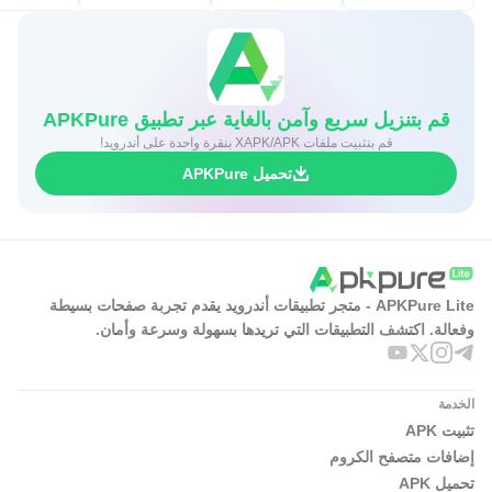
قم بتنزيل سريع وآمن بالغاية عبر تطبيق APKPure
قم بتثبيت ملفات XAPK/APK بنقرة واحدة على أندرويد!
تحميل APKPure
APKPure Lite - متجر تطبيقات أندرويد يقدم تجربة صفحات بسيطة
وفعالة. اكتشف التطبيقات التي تريدها بسهولة وسرعة وأمان.
الخدمة
تثبيت APK
إضافات متصفح الكروم
تحميل APK