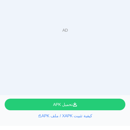
تحميل APK
كيفية تثبيت XAPK / ملف APK