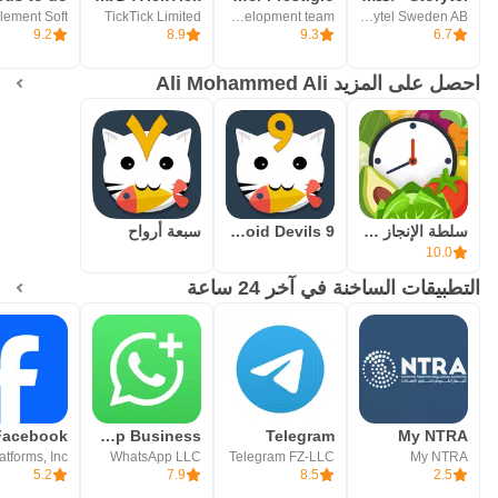
TickTick Limited
Prestigio development team
Storytel Sweden AB
9.2
8.9
9.3
6.7
احصل على المزيد Ali Mohammed Ali
سلطة الإنجاز : ركز وانجز
9 Souls : Avoid Devils
سبعة أرواح
10.0
التطبيقات الساخنة في آخر 24 ساعة
WhatsApp Business
Telegram
My NTRA
WhatsApp LLC
Telegram FZ-LLC
My NTRA
5.2
7.9
8.5
2.5