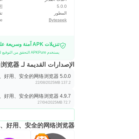
5.0.0
ال
المطور
تق
e
Byteseek
تنزيلات APK آمنة وسريعة على موقع APKPure
يستخدم APKPure التحقق من التوقيع لضمان تقديم تنزيلات خالية من الفيروسات لـ 乐感浏览器 - 极速、好用、安全的网络浏览器 APK لك.
الإصدارات القديمة لـ 乐感浏览器 - 极速、好用、安全的网络浏览器
、好用、安全的网络浏览器 5.0.0
22/08/2025
137.2 MB
、好用、安全的网络浏览器 4.9.7
27/04/2025
72.7 MB
器 - 极速、好用、安全的网络浏览器