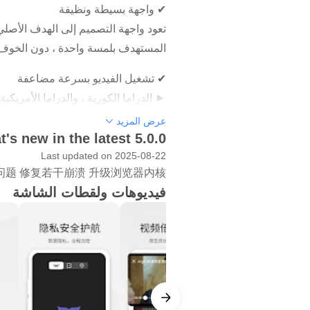
✔ واجهة بسيطة ونظيفة
تعود واجهة التصميم إلى الهدف الأصلي
المستهدف بلمسة واحدة ، دون الخوف 
✔ تشغيل الفيديو بسرعة مضاعفة
تصل إلى 6X ، مما يوفر كل ثانية ثمينة.
عرض المزيد
's new in the latest 5.0.0
✔ وضع قراءة رواية
Last updated on 2025-08-22
问题 修复若干崩溃 升级浏览器内核
وتعلم أكثر تركيزًا وانغماسًا.
فيديوهات ولقطات الشاشة
✔ سوبر تنقية الإعلان
► مكون تنقية الإعلانات Adblock Plus المدمج ، يتم تمكين منع الإعلانات المحسّن افتراضيًا للتخلص من الإعلانات الضارة وتسريع تجربة التصفح.
✔ حماية تصفح الويب
► وضع التصفح المتخفي والخاص المحسن ، تحسين HTTPS الذكي التلقائي ، شبكة تصفح مشفرة مجانية 