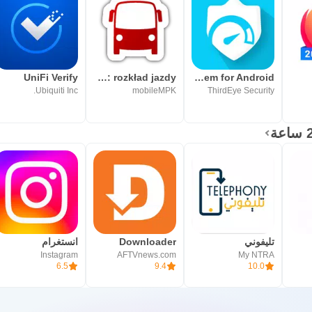
UniFi Verify
mobileMPK: rozkład jazdy
Repair System for Android
Ubiquiti Inc.
mobileMPK
ThirdEye Security
تليفوني
Downloader
انستغرام
Instagram
AFTVnews.com
My NTRA
6.5
9.4
10.0