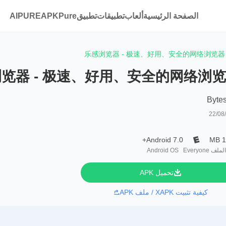
الصفحة الرئيسية
ألعاب
تطبيقات
تطبيقAPKPure
AIPURE
乐感浏览器 - 极速、好用、安全的网络浏览器
览器 - 极速、好用、安全的网络浏
Byte
22/08
Android 7.0+
1
لملف
Everyone
Android OS
تحميل APK
كيفية تثبيت XAPK / ملف APK