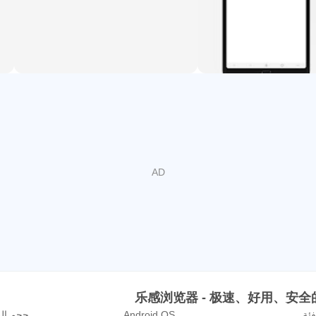
نات المحلية والبيانات السحابية ، واكتشاف جديد لمكافحة الاحتيال لإد
 مبدأ التصميم الخاص بالبساطة والنظافة ، واستمر في الاهتمام بظروف
اشرةً في التطبيق ، وسنواصل تحسين المنتج ونكون متصفح ويب حقيقيًا
فئة
Android OS
حجم ال