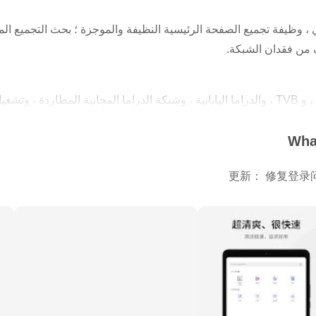
 ، وظيفة تجميع الصفحة الرئيسية النظيفة والموجزة ؛ بحث التجميع الم
من فقدان الشبكة.
► الدراما الكورية ، والدراما الأمريكية ، و TVB ، والدراما اليابانية ، وشبكة الدراما المجا
What
► تابع الروايات ، واقرأ الرسوم الهزلية ، وقم بتنزيل كتب ا
更新： 修复登录
، تنظيف بيانات التصفح بنقرة واحدة.