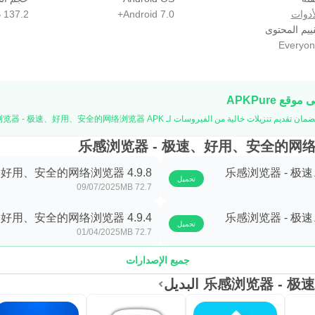
أدوات
Android 7.0+
137.2 MB
ييم المحتوى
Everyon
好用、安全的网络浏览器 4.9.8
乐感浏览器 - 极速
تحميل
09/07/2025
72.7 MB
好用、安全的网络浏览器 4.9.4
乐感浏览器 - 极速
تحميل
01/04/2025
72.7 MB
جميع الإصدارات
乐感浏览 البديل