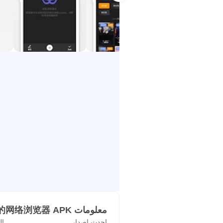
✔ جميع البيانات مشفرة
► حماية متعددة لتشفير البيانات للبيا
الخصوصية في كل لحظة.
✔ حول متصفح الموسيقى
ارجع إلى أصل متصفحات الويب ، واتبع
في تحسين تجربة تصفح الويب.
► مرحبًا بكم في إرسال التعليقات مب
معلومات 乐感浏览器 - 极速、好用、安全的网络浏览器 APK
احدث اصدار
ال