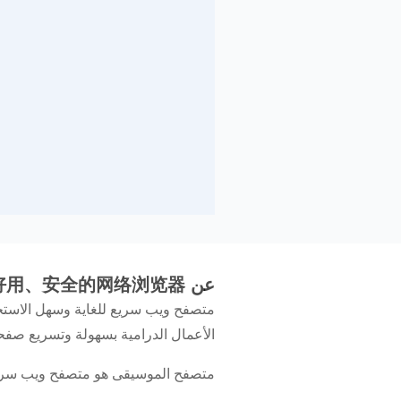
عن 乐感浏览器 - 极速、好用、安全的网络浏览器
متصفح ويب سريع للغاية وسهل الاستخدا
الأعمال الدرامية بسهولة وتسريع صفحا
متصفح الموسيقى هو متصفح ويب سريع و