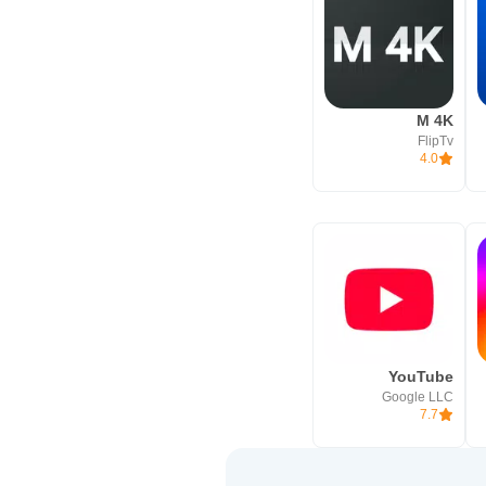
M 4K
FlipTv
4.0
YouTube
Google LLC
7.7