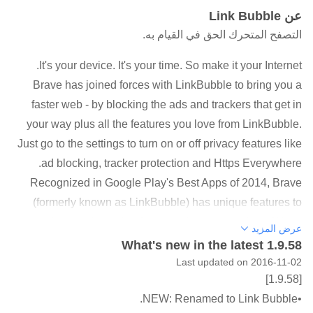
عن Link Bubble
التصفح المتحرك الحق في القيام به.
It's your device. It's your time. So make it your Internet.
Brave has joined forces with LinkBubble to bring you a
faster web - by blocking the ads and trackers that get in
your way plus all the features you love from LinkBubble.
Just go to the settings to turn on or off privacy features like
ad blocking, tracker protection and Https Everywhere.
Recognized in Google Play's Best Apps of 2014, Brave
(formerly known as LinkBubble) has unique features to
make internet browsing faster and more seamless. When
عرض المزيد
you click on a link in an app, Brave loads that webpage in
What's new in the latest 1.9.58
the background, leaving you free to keep using your
Last updated on 2016-11-02
[1.9.58]
current app - rather than wasting your time watching
•NEW: Renamed to Link Bubble.
pages load.