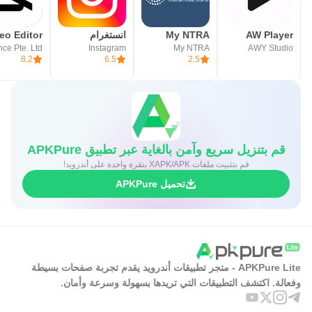
AW Player
My NTRA
انستغرام
Instagram
My NTRA
AWY Studio
8.2
6.5
2.5
قم بتنزيل سريع وآمن بالغاية عبر تطبيق APKPure
قم بتثبيت ملفات XAPK/APK بنقرة واحدة على أندرويد!
تحميل APKPure
APKPure Lite - متجر تطبيقات أندرويد يقدم تجربة صفحات بسيطة
وفعالة. اكتشف التطبيقات التي تريدها بسهولة وسرعة وأمان.