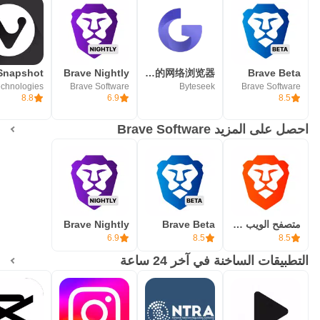
Brave Nightly
乐感浏览器 - 极速、好用、安全的网络浏览器
Brave Beta
Brave Software
Byteseek
Brave Software
8.8
6.9
8.5
احصل على المزيد Brave Software
متصفح الويب الخاص الشجاع
Brave Beta
Brave Nightly
6.9
8.5
8.5
التطبيقات الساخنة في آخر 24 ساعة