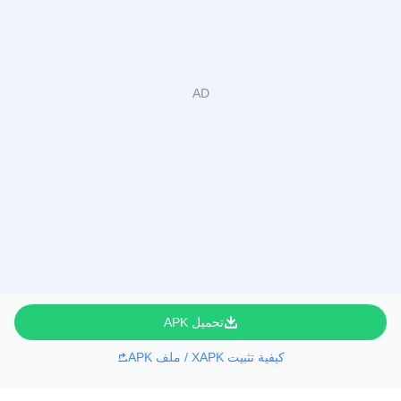
تحميل APK
كيفية تثبيت XAPK / ملف APK