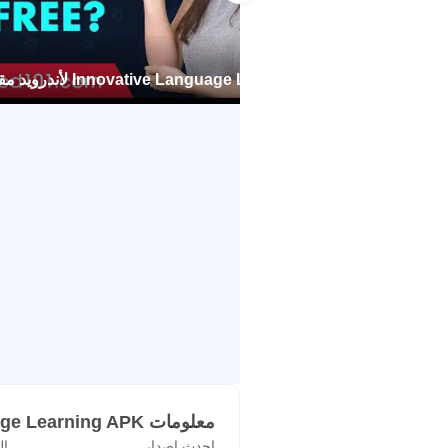
-التبديل بين جميع الأجهزة الخاصة بك 
-استخدام عدة خيارات لإعادة التشغيل:
-الدخول إلى أكبر مكتبة من الدروس ا
Innovative Language Learning لأندرويد مقطورة الرسمية
-الدخول إلى ملاحظات الدروس المتعم
-تتبُع مستوى التقدم الذي أحرزته في 
-الإتقان الكامل للمحادثات من خلال 
-إنشاء قوائم الكلمات الشخصية مع بنك
-التمتُع بأسلوب تعليم 1-لِ-1 مع معلمك الخاص (المستخدم الممتاز المفضل فقط)
-الحصول على برنامج تعلُم مصمم خصيص
الكامل لدينا – كلا تطبيق الأجهزة الن
مع الإشتراكات الحصرية للأجهزة النقا
بالقيام بذلك أيضاً.
*الرجاء الإنتباه إلى أن الإشتراكات ا
معلومات Innovative Language Learning APK
احدث اصدار
ال