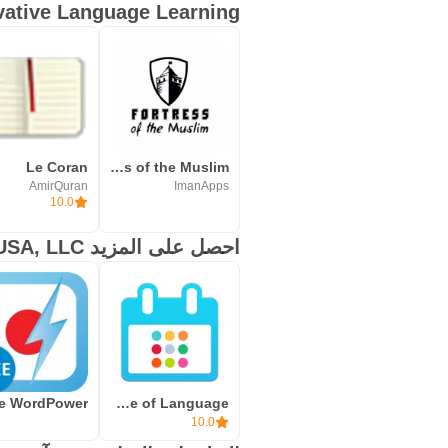
Innovative Language Learning ا
Le Coran
Fortress of the Muslim
AmirQuran
ImanApps
10.0
احصل على المزيد Innovative Language Learning USA, LLC
Daily Dose of Language
10.0