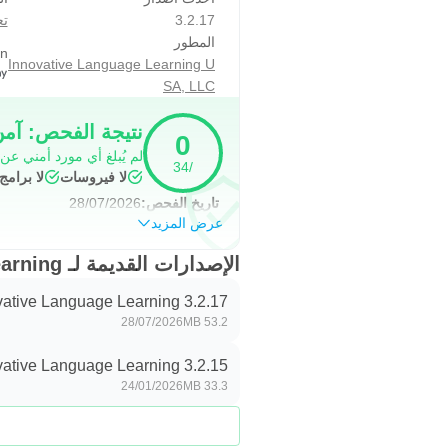
الحالي. الإشتراكات التي تتم باستخدام
3.2.17
تع
لمعرفة آلية إدارة الإشتراكات الخاصة بك والتجديد التلقائي: nswer/2476088
المطور
on
Innovative Language Learning U
الاشتراك الشهري للدخول الممتاز المفضل : 46.99
SA, LLC
الاشتراك الشهري للدخول الممتاز: 24.99$\الشهر
نتيجة الفحص: آم
0
الاشتراك الشهري للدخول الأساسي: 7.99$\الشهر
لم يُبلغ أي مورد أمني عن
/34
الاشتراك الشهري للدخول باستخدام الأجهزة الن
لا فيروسات
لا برام
تاريخ الفحص:
28/07/2026
*جميع المبالغ بالدولار الأمريكي
عرض المزيد
تعلُم اللغة الإبتكاري، نحن نتعامل م
الإصدارات القديمة لـ Innovative Language Learning
بنا:http://www.innovativelanguage.com/privacy
vative Language Learning 3.2.17
28/07/2026
53.2 MB
vative Language Learning 3.2.15
24/01/2026
33.3 MB