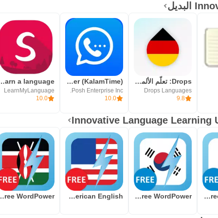
لبديل
Drops: تعلّم الألمانية
KT Messenger (KalamTime)
- Learn a language
LearnMyLanguage
Posh Enterprise Inc.
Drops Languages
10.0
10.0
9.8
ili Free WordPower
WordPower Lt American English
Learn Korean Free WordPower
Learn Japanese Free WordPower