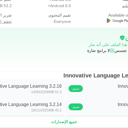
 عمليات الشراء من خلال التطبيق لا يمكن إلغاؤها خلال فترة الإشتراك ال
ليم
Android 6.0+
53.2 MB
https://support.google.com/googleplay/a
Available 
تقييم المحتوى
تقرير ال
Everyone
تحقق ال
$\الشهر
ن
 هذا الملف على أنه ضار
قالة فقط : 9.99$\الشهر
ج تجسس
لا برامج ضارة
ع خصوصيتك بجدية. يمكنك من هنا الإطلاع على سياسة الخصوصية الخاصة
tive Language Learning 3.2.16
Inno
تحميل
14/04/2026
51.3 MB
tive Language Learning 3.2.14
Inno
تحميل
19/11/2025
45.1 MB
جميع الإصدارات