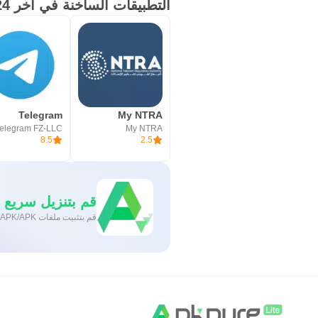
التطبيقات الساخنة في آخر 24 ساعة
Telegram
My NTRA
elegram FZ-LLC
My NTRA
8.5
2.5
قم بتنزيل سريع وآمن
قم بتثبيت ملفات XAPK/APK بنقرة واحدة على أندرويد!