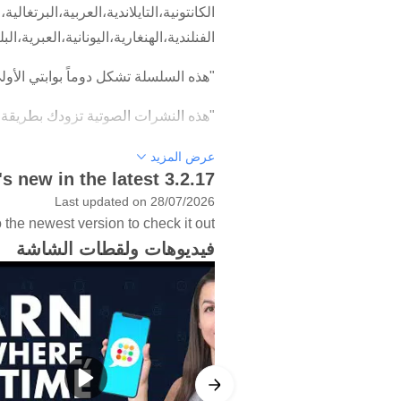
الكانتونية،التايلاندية،العربية،البرتغالي
الفنلندية،الهنغارية،اليونانية،العبرية،ال
"هذه السلسلة تشكل دوماً بوابتي الأولى 
"هذه النشرات الصوتية تزودك بطريقة م
عرض المزيد
s new in the latest 3.2.17
تايمز
Last updated on 28/07/2026
ابدأ الآن وادخل إلى مئات من المقاطع
the newest version to check it out!
فيديوهات ولقطات الشاشة
من أي مكان وفي أي وقت. يمكنك القيام
-الدخول إلى النسخة الممتازة التدريبية والمجانية لمدة 7-أيام من أي 
-الحصول على الدروس الصوتية ودروس ا
-التعلُم بدون الاتصال مع الانترنت من 
-الحصول على دروس المفردات اليومية ال