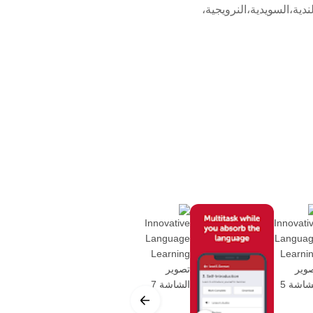
ولندية،السويدية،النرويجية،
ي توفر حلقات وقائع تترواح مدتها من 3-إلى-5 دقائق بحيث تغطي أساسيات اللغة." – النيويورك
لاحظات الدروس وأدوات الدراسة
 تم اختباره مع الزمن وأثبت جدارته. اختر اللغة وتعلَم