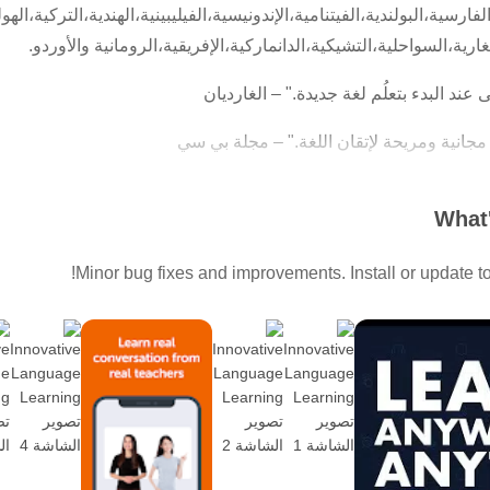
ة،الفارسية،البولندية،الفيتنامية،الإندونيسية،الفيليبينية،الهندية،التركية،اله
بلغارية،السواحلية،التشيكية،الدانماركية،الإفريقية،الرومانية والأوردو.
عند البدء بتعلُم لغة جديدة." – الغارديان
جانية ومريحة لإتقان اللغة." – مجلة بي سي
"الجدير بالملاحظة هي SurvivalPhrases ، والت
What'
 الصوتية ومقاطع الفيديو التي يقدمها معلمون حقيقيون، إضافة إلى م
Minor bug fixes and improvements. Install or update to 
وغيرها الكثير. مع أكثر من 500 من ملفات التنزيل و10 سنوات من الخبرة، ستتعلم مع نظام
 بالتالي:
من دروس اللغة لدينا (مجاناً)
لفيديو الجديدة كل أسبوع من خلال البث الحي (مجاناً)
خلال تنزيل الدروس إلى مكتبتي (مجاناً)
تي يتم تسليمها من خلال البريد الالكتروني (مجاناً)