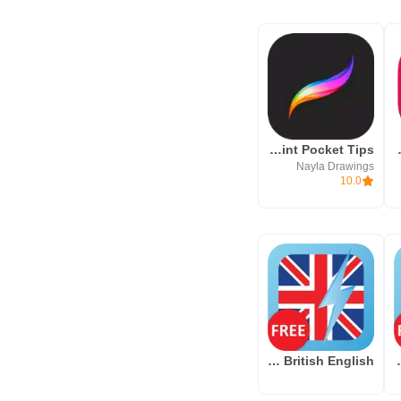
Procreate Paint Pocket Tips
Speekoo 
Nayla Drawings
10.0
WordPower Lt British English
Learn Swah