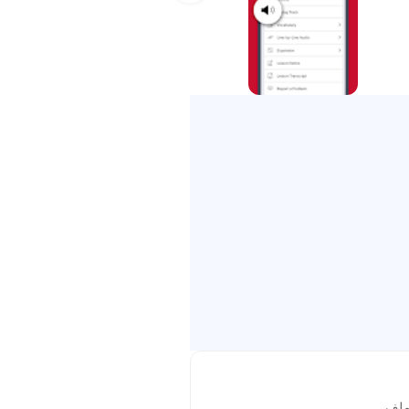
لدروس الخاصة بك(مجاناً)
قم بتنزيل التطبيق الآن وقم بالتسجيل للحصول على حسابك المجاني لمدى الحياة. ستحصل على نسخة تجريبية لمدة 7-أيام من نظام التعليم
ال فقط؟ يمكنك الترقية داخل-التطبيق
ى جهازك أو حاسوبك؟ لديك الخيار
ي نهاية فترة الإشتراك وسوف يتم
Googl عند تأكيد عملية الشراء إلا إذا قمت بتعطيل التجديد التلقائي خلال 24 ساعة على الأقل قبل نهاية فترة إشتراكك
ملف