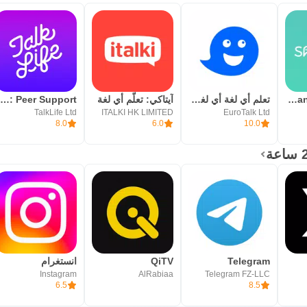
Speakly: Learn Languages Fast
تعلم أي لغة أي لغة – uTalk
آيتاكي: تعلّم أي لغة
TalkLife: Peer Support
TalkLife Ltd
ITALKI HK LIMITED
EuroTalk Ltd
8.0
6.0
10.0
Telegram
QiTV
انستغرام
Instagram
AlRabiaa
Telegram FZ-LLC
6.5
8.5