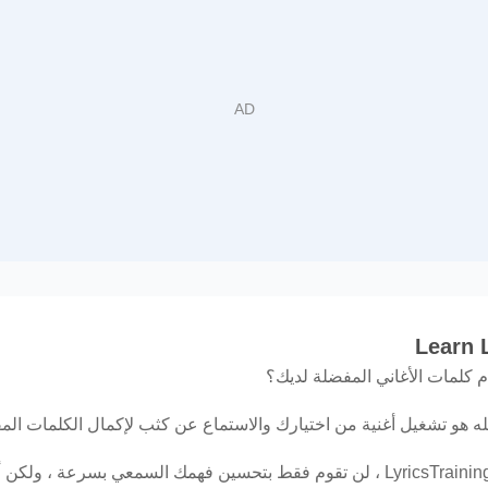
 كلمات الأغاني المفضلة لديك؟
له هو تشغيل أغنية من اختيارك والاستماع عن كثب لإكمال الكلمات المف
مع LingoClip ، المعروف أيضًا باسم LyricsTraining ، لن تقوم فقط بتحسين فهمك الس