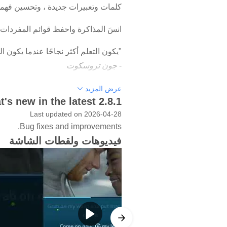
كلمات وتعبيرات جديدة ، وتحسين فهمك 
انسَ المذاكرة واحفظ قوائم المفردات ا
"يكون التعلم أكثر نجاحًا عندما يكون
-
جون تروسكوت
"لا يتطلب اكتساب اللغة استخدامًا مكثفًا
عرض المزيد
's new in the latest 2.8.1
-
ستيفن كراشين
Last updated on 2026-04-28
الآلاف من المعلمين حول العالم يستخدمون بالفعل ingoClip
Bug fixes and improvements.
فيديوهات ولقطات الشاشة
LingoClip يعمل حقًا!
تعلم الموسيقى واللغة
تحفز الموسيقى التعلم والحفظ بشكل طبي
يساعد الاستماع إلى اللهجات والنغمات
جديدة.