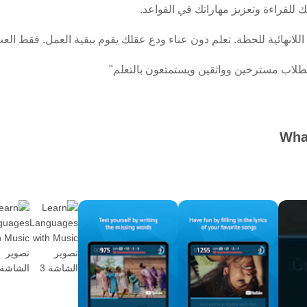
للقراءة وتعزيز مهاراتك في القواعد.
للانهائية للحظة. تعلم دون عناء ودع عقلك يقوم ببقية العمل. فقط العب 
 الطلاب مسترخين وواثقين ويستمتعون بالتعلم"
 للقواعد النحوية الواعية ، ولا يتطلب تدريبًا مملاً"
What
L ويوصون طلابهم به.
عي. كان الأمر كما لو كنا أطفالًا!
 المختلفة دماغنا على أن يصبح أكثر مرونة وقابلية للتكيف بحيث يمكنه