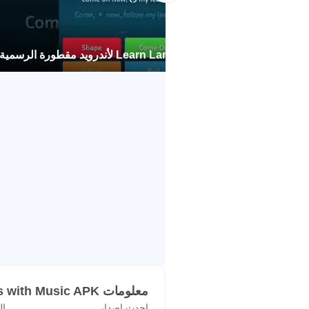
لن تكون قادرًا على منع نفسك من الغنا
بصرف النظر عن المحتوى الموسيقي ، هن
Learn Languages with Music لأندرويد مقطورة الرسمية
من قائمة الأنواع الخاصة بنا.
الميزات الرئيسية
• أوضاع لعب مختلفة: الاختيار والنوع
• قاموس ثنائي اللغة وترجمة متكاملة 
اللاتينية)
• رفع المستوى . العب كل يوم لترتقي 
• وسّع مفرداتك . كلما لعبت أكثر ، كل
• تنافس ضد مستخدمين آخرين . حاول 
• تحدي أصدقائك . قم بإنشاء ومشاركة
• تتبع تقدمك . تحقق من سجل نشاطك ل
أكثر من عشر لغات
معلومات Learn Languages with Music APK
احدث اصدار
ال