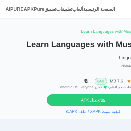
الصفحة الرئيسية
ألعاب
تطبيقات
تطبيقAPKPure
AIPURE
Learn Languages with Mus
Learn Languages with Mus
Lingo
28/04
7.6 MB
64
/
0
قات
حجم الملف
الأمان
Everyone
Android OS
تحميل APK
كيفية تثبيت XAPK / ملف APK