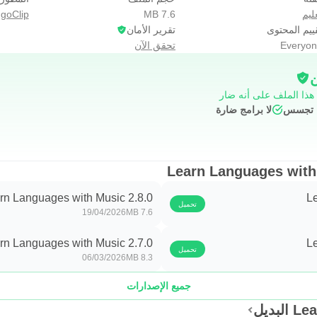
ليم
7.6 MB
ngoClip
ية.
ييم المحتوى
تقرير الأمان
Everyon
تحقق الآن
ن
 هذا الملف على أنه ضار
بالتبديل إلى الإصدار المميز للعب بلا حدود وإلغاء قفل بعض الميزات المه
ج تجسس
لا برامج ضارة
وسجل النشاط الكامل الخاص بك.
rn Languages with Music 2.8.0
L
تحميل
19/04/2026
7.6 MB
rn Languages with Music 2.7.0
L
اكتب إلى
support@lingoclip.com
، أو تعاون معنا بإضافة أغانيك المف
تحميل
06/03/2026
8.3 MB
جميع الإصدارات
بديل