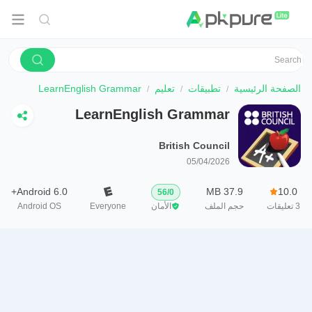
الصفحة الرئيسية
تطبيقات
تعليم
LearnEnglish Grammar
LearnEnglish Grammar
British Council
05/04/2026
Android 6.0+
37.9 MB
10.0
56
/
0
3
تعليقات
حجم الملف
الأمان
Everyone
Android OS