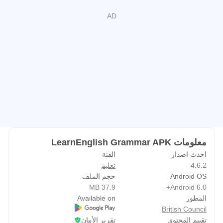
التطبيق متوفر بشكل كامل بالإنجليزبة، واليابانية والإسبانية.
ملفات المساعدة والتعليمات المصورة متوفرة بالإضافة إلى ذلك
باللغات العربية والصينية، والإنجليزية، والإيطاليةو، اليابانية
والإسبانية.
أفضل تطبيق للتمرين على القواعد النحوية
متعلمي اللغة الإنجليزية في جميع أنحاء العالم يحبون تطبيقنا. لقد
صُنِف تطبيق LearnEnglish Grammar رقم #1 في فئة
التطبيقات التعليمية في تسع دول على iTunes ، وصُنِف ضمن
أفضل عشر تطبيقات في أكثرمن 111 دولة. تم تحميل التطبيق
معلومات LearnEnglish Grammar APK
أكثر من5,500,000 مرة.
احدث اصدار
الفئة
4.6.2
تعليم
احصل على المزيد من تطبيقات تعلم الإنجليزية من المجلس
Android OS
حجم الملف
الثقافي البريطاني على:
37.9 MB
Android 6.0+
http://learnenglish.britishcouncil.org/ar/apps
المطور
Available on
British Council
تقييم المحتوى
تقرير الأمان