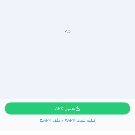
تحميل APK
كيفية تثبيت XAPK / ملف APK