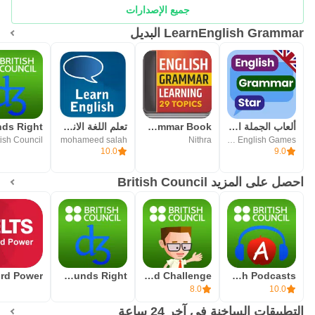
جميع الإصدارات
LearnEnglish Grammar البديل
ألعاب الجملة الإنجليزية
English Grammar Book
تعلم اللغة الانجليزية بالصوت ب
tish Council
mohameed salah
Nithra
Wobble Monkey English Games
10.0
9.0
احصل على المزيد British Council
LearnEnglish Sounds Right
Johnny Grammar Word Challenge
LearnEnglish Podcasts
8.0
10.0
التطبيقات الساخنة في آخر 24 ساعة