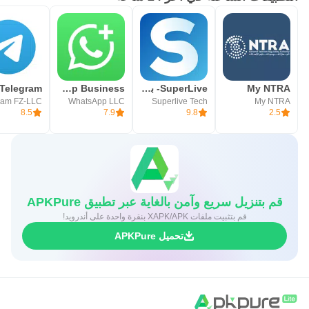
My NTRA
SuperLive- بث مباشر و دردشة
WhatsApp Business
Telegram
ram FZ-LLC
WhatsApp LLC
Superlive Tech
My NTRA
8.5
7.9
9.8
2.5
قم بتنزيل سريع وآمن بالغاية عبر تطبيق APKPure
قم بتثبيت ملفات XAPK/APK بنقرة واحدة على أندرويد!
تحميل APKPure