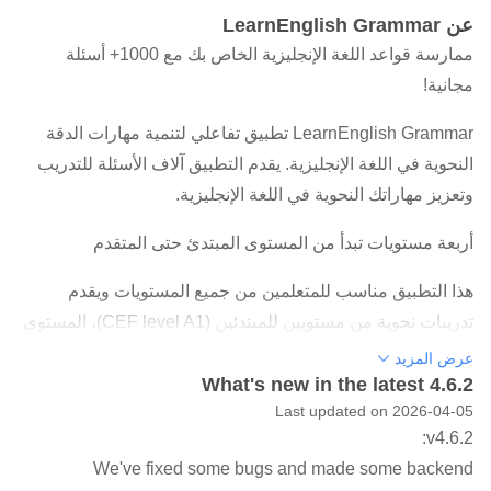
عن LearnEnglish Grammar
ممارسة قواعد اللغة الإنجليزية الخاص بك مع 1000+ أسئلة
مجانية!
LearnEnglish Grammar تطبيق تفاعلي لتنمية مهارات الدقة
النحوية في اللغة الإنجليزية. يقدم التطبيق آلاف الأسئلة للتدريب
وتعزيز مهاراتك النحوية في اللغة الإنجليزية.
أربعة مستويات تبدأ من المستوى المبتدئ حتى المتقدم
هذا التطبيق مناسب للمتعلمين من جميع المستويات ويقدم
تدريبات نحوية من مستويين للمبتدئين (CEF level A1)، المستوى
المتوسط و المستوى المتقدم (CEF level C2). ابدأ بمستواك،
عرض المزيد
What's new in the latest 4.6.2
وعندما تتقن القواعد النحوية، انتقل إلى المستوى الأعلى.
Last updated on 2026-04-05
أكثر من 1000 تدريب
v4.6.2:
يحتوي كل مستوى على أكثر من 600 تدريب نحوي مقسمين إلى
We've fixed some bugs and made some backend