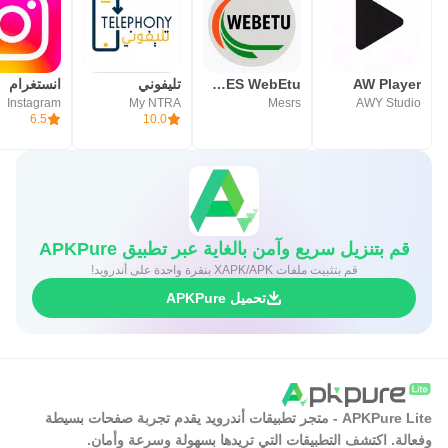
AW Player
PROGRES WebEtu
تليفوني
انستغرام
Instagram
My NTRA
Mesrs
AWY Studio
6.5
10.0
قم بتنزيل سريع وآمن بالغاية عبر تطبيق APKPure
قم بتثبيت ملفات XAPK/APK بنقرة واحدة على أندرويد!
تحميل APKPure
APKPure Lite - متجر تطبيقات أندرويد يقدم تجربة صفحات بسيطة
وفعالة. اكتشف التطبيقات التي تريدها بسهولة وسرعة وأمان.