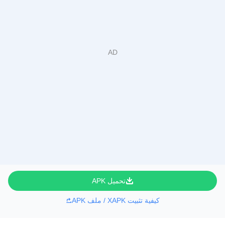
تحميل APK
كيفية تثبيت XAPK / ملف APK