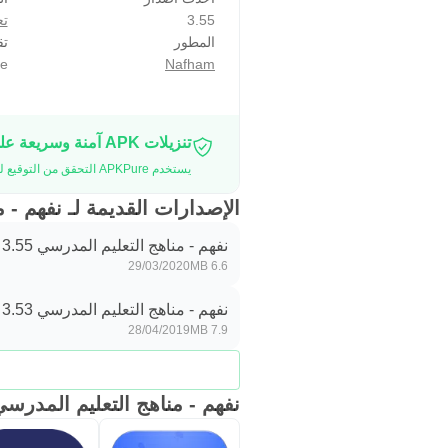
3.55
تع
- تحديد الأهداف.
المطور
تق
- الخط العربي - نسخ ورقعة.
e
Nafham
- أساسيات البرمجة HTML وPHP
تنزيلات APK آمنة وسريعة على موقع APKPure
يستخدم APKPure التحقق من التوقيع لضمان تقديم تنزيلات خالية من الفيروسات لـ نفهم - مناهج التعليم المدرسي APK لك.
الإصدارات القديمة لـ نفهم - 
نفهم - مناهج التعليم المدرسي 3.55
29/03/2020
6.6 MB
نفهم - مناهج التعليم المدرسي 3.53
28/04/2019
7.9 MB
نفهم - مناهج التعليم المدرسي