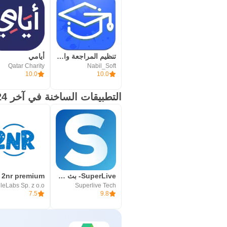
تنظيم المراجعة والدراسة
أيامي
Qatar Charity
Nabil_Soft
10.0
10.0
التطبيقات الساخنة في آخر 24 ساعة
SuperLive- بث مباشر و دردشة
2nr premium
leLabs Sp. z o.o.
Superlive Tech
7.5
9.8