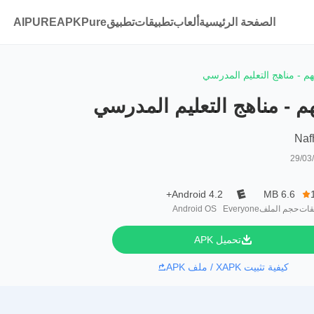
الصفحة الرئيسية
ألعاب
تطبيقات
تطبيقAPKPure
AIPURE
هم - مناهج التعليم المدرسي
م - مناهج التعليم المدرسي
Naf
29/03
Android 4.2+
6.6 MB
قات
حجم الملف
Everyone
Android OS
تحميل APK
كيفية تثبيت XAPK / ملف APK