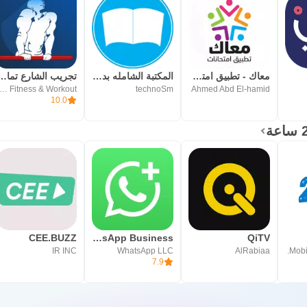
معاك - تطبيق امتحانات
المكتبة الشامله بدون نت
تجريب الشارع تماري
m Fitness & Workout
technoSm
Ahmed Abd El-hamid
10.0
CEE.BUZZ
WhatsApp Business
QiTV
IR INC
WhatsApp LLC
AlRabiaa
Mobi
7.9