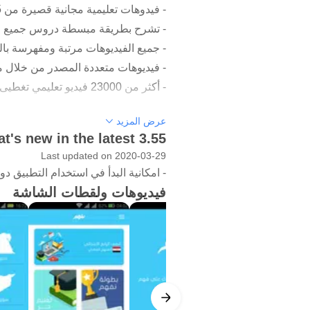
- فيدوهات تعليمية مجانية قصيرة من 5-15 دقيقة.
- تشرح بطريقة مبسطة دروس جميع مراحل 
- جميع الفيديوهات مرتبة ومفهرسة بال
- فيديوهات متعددة المصدر من خلال م
- أكثر من 23000 فيديو تعليمي تغطيى مناهج مصر وأجزاء من مناهج السعودية والجزائر والكويت وسوريا.
يمكنك أيضا الوصول لخدمات نفهم من خلال 
عرض المزيد
t's new in the latest 3.55
قائمة المناهج الدراسية المتاحة حاليا:
Last updated on 2020-03-29
- المنهج المصري
- امكانية البدأ في استخدام التطبيق 
- المنهج السعودي
فيديوهات ولقطات الشاشة
- المنهج الجزائري
- المنهج الكويتي
- المنهاج السوري
يشمل كل منهج العديد من المواد التعلي
- اللغة العربية (نحو، نصوص، بلاغة)