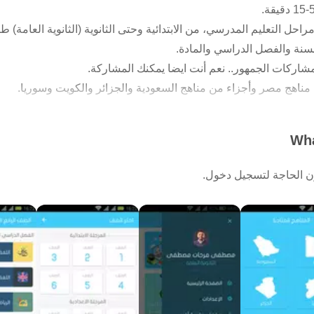
التعليم المدرسي، من الابتدائية وحتى الثانوية (الثانوية العامة) طبقا 
سنة والفصل الدراسي والمادة.
شاركات الجمهور.. نعم أنت ايضا يمكنك المشاركة.
يوتيوب وتطبيق تليفزيون سامسونج الذكي والموقع الإلكتروني: nafham.com
Wha
دون الحاجة لتسجيل دخول.
مية، على سبيل المثال لا الحصر: