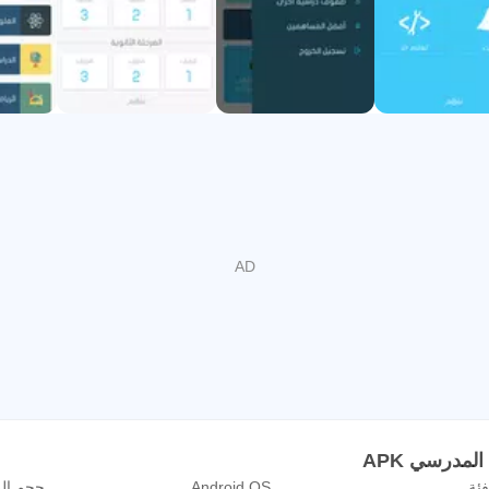
ية، حساب مثلثات، تفاضل وتكامل، ميكانيكا)
ية)
كنك من خلال تعلم:
ن وفعال.
لمدرسي APK
فئة
Android OS
حجم ال