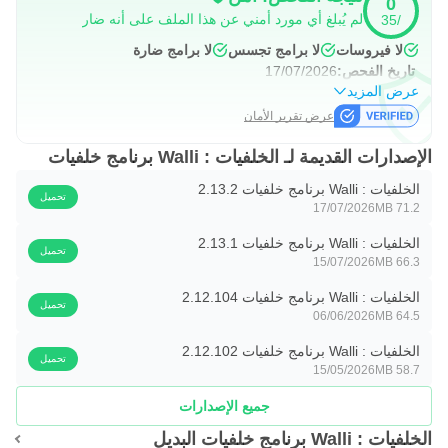
0
لم يُبلغ أي مورد أمني عن هذا الملف على أنه ضار
/35
-
إعدادات قابلة للتخصيص 🛠️:
اضبط كيفية عرض وتنسيق
لا فيروسات
لا برامج تجسس
لا برامج ضارة
الخلفيات لتناسب تفضيلاتك 📲.
تاريخ الفحص:
17/07/2026
عرض المزيد
-
ابقَ على اتصال 🔔:
تابع فنانينك المفضلين للحصول على
عرض تقرير الأمان
إشعارات عند إصدار خلفيات جديدة. تفاعل مع المجتمع من خلال
الإصدارات القديمة لـ الخلفيات : Walli برنامج خلفيات
الإعجاب والمشاركة 👍💬.
الخلفيات : Walli برنامج خلفيات 2.13.2
تحميل
تواصل مع الفنانين 🤝:
17/07/2026
71.2 MB
اكتشف المزيد عن كل فنان، وشاهد أعماله، وتواصل من خلال
الخلفيات : Walli برنامج خلفيات 2.13.1
تحميل
الروابط والمواقع وصفحات التواصل 🌐. شارك تعليقاتك وعبّر عن
15/07/2026
66.3 MB
إعجابك بأعمالهم 💖.
الخلفيات : Walli برنامج خلفيات 2.12.104
تحميل
06/06/2026
64.5 MB
مزايا المجتمع 👫:
الخلفيات : Walli برنامج خلفيات 2.12.102
-
ملفات شخصية 👤:
أنشئ ملفك الشخصي للتفاعل مع
تحميل
15/05/2026
58.7 MB
مستخدمي Walli الآخرين. شارك خلفياتك المفضلة واكتشف ما
جميع الإصدارات
يختاره الآخرون 🗂️.
الخلفيات : Walli برنامج خلفيات البديل
-
مسابقات Walli 🏆:
شارك في مسابقات الخلفيات وصوّت