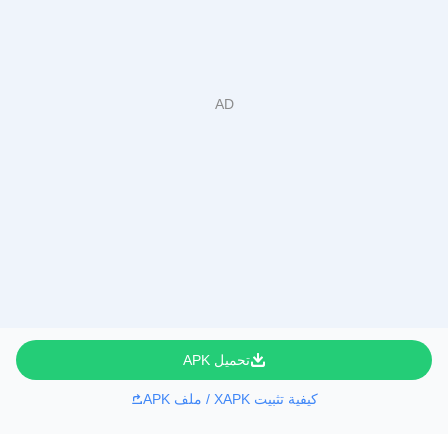
تحميل APK
كيفية تثبيت XAPK / ملف APK