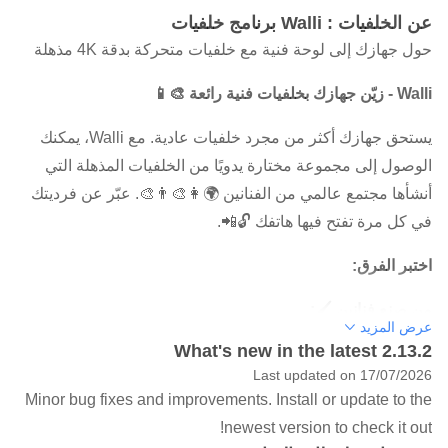
عن الخلفيات : Walli برنامج خلفيات
حول جهازك إلى لوحة فنية مع خلفيات متحركة بدقة 4K مذهلة
Walli - زيّن جهازك بخلفيات فنية رائعة 🎨📱
يستحق جهازك أكثر من مجرد خلفيات عادية. مع Walli، يمكنك
الوصول إلى مجموعة مختارة يدويًا من الخلفيات المذهلة التي
أنشأها مجتمع عالمي من الفنانين 🌍👩‍🎨👨‍🎨. عبّر عن فرديتك
في كل مرة تفتح فيها هاتفك 🔓📲.
اختبر الفرق:
من صنع فنانين 🖌️:
عرض المزيد
خلفياتنا مصممة حصريًا بواسطة فنانين موهوبين، مما يضمن أن
What's new in the latest 2.13.2
كل صورة فريدة وعالية الجودة 🌟. نحن نتعاون مع مبدعين
Last updated on 17/07/2026
يقدمون رؤى جديدة وتصاميم مبتكرة، مما يوفر لك مجموعة
Minor bug fixes and improvements. Install or update to the
متنوعة من الخلفيات التي تبرز من بين الحشود 🖼️. من التصوير
newest version to check it out!