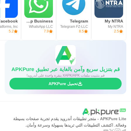
WhatsApp Business
Telegram
My NTRA
WhatsApp LLC
Telegram FZ-LLC
My NTRA
5.2
7.9
8.5
2.5
قم بتنزيل سريع وآمن بالغاية عبر تطبيق APKPure
قم بتثبيت ملفات XAPK/APK بنقرة واحدة على أندرويد!
تحميل APKPure
APKPure Lite - متجر تطبيقات أندرويد يقدم تجربة صفحات بسيطة
وفعالة. اكتشف التطبيقات التي تريدها بسهولة وسرعة وأمان.