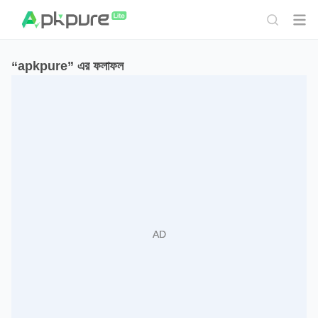
“apkpure” এর ফলাফল