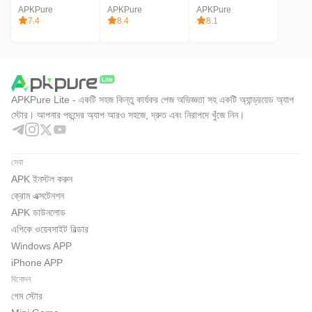
APKPure
APKPure
APKPure
7.4
8.4
8.1
APKPure Lite - একটি সহজ কিন্তু কার্যকর পেজ অভিজ্ঞতা সহ একটি অ্যান্ড্রয়েড অ্যাপ
স্টোর। আপনার পছন্দের অ্যাপ আরও সহজে, দ্রুত এবং নিরাপদে খুঁজে নিন।
সেবা
APK ইনস্টল করুন
ক্রোম এক্সটেনশন
APK ডাউনলোড
এপিকে ওয়েবসাইট বিল্ডার
Windows APP
iPhone APP
বিনোদন
গেম স্টোর