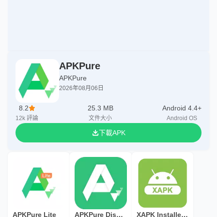
APKPure
APKPure
2026年08月06日
8.2
25.3 MB
Android 4.4+
12k
評論
文件大小
Android OS
下載APK
APKPure Lite
APKPure Discovery
XAPK Installer and Manager