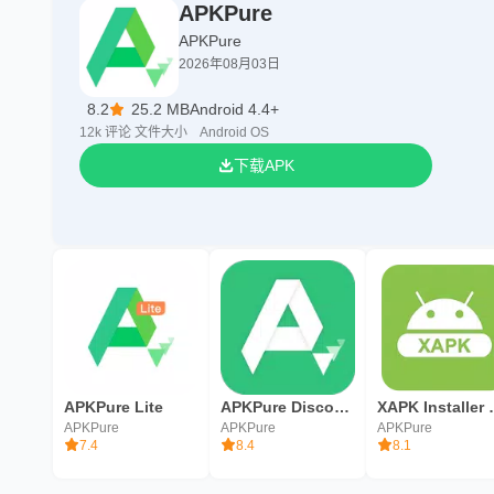
APKPure
APKPure
2026年08月03日
8.2
25.2 MB
Android 4.4+
12k
评论
文件大小
Android OS
下载APK
APKPure Lite
APKPure Discovery
XAPK Inst
APKPure
APKPure
APKPure
7.4
8.4
8.1