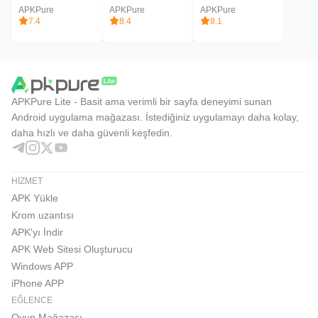
APKPure
APKPure
APKPure
7.4
8.4
8.1
APKPure Lite - Basit ama verimli bir sayfa deneyimi sunan
Android uygulama mağazası. İstediğiniz uygulamayı daha kolay,
daha hızlı ve daha güvenli keşfedin.
HIZMET
APK Yükle
Krom uzantısı
APK'yı İndir
APK Web Sitesi Oluşturucu
Windows APP
iPhone APP
EĞLENCE
Oyun Mağazası