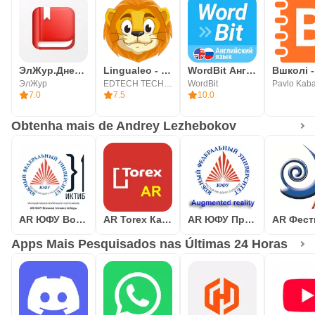
ЭлЖур.Дневник
Lingualeo - aprenda inglês e +
WordBit Английский язык
Вшколі -
ЭлЖур
EDTECH TECHNOLOGY
WordBit
Pavlo Kab
7.0
7.5
10.0
Obtenha mais de Andrey Lezhebokov
AR ЮФУ Военная техника победы
AR Torex Каталог Дверей
AR ЮФУ Примеры разработок
Apps Mais Pesquisados nas Últimas 24 Horas