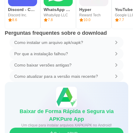
Discord - Converse e Jogue
WhatsApp Messenger
Hyper
YouTube
Discord Inc.
WhatsApp LLC
Reward Tech
Google LL
8.6
7.8
10.0
7.7
Perguntas frequentes sobre o download
Como instalar um arquivo apk/xapk?
Por que a instalação falhou?
Como baixar versões antigas?
Como atualizar para a versão mais recente?
Baixar de Forma Rápida e Segura via
APKPure App
Um clique para instalar arquivos XAPK/APK no Android!