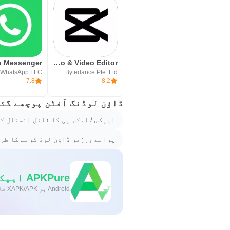
CapCut: Photo & Video Editor
WhatsApp LLC
Bytedance Pte. Ltd.
7.8
8.2
ڈاؤن لوڈنگ آفٹن پوچھے گئے
ایپکس / ایکس پی کا فائل انسٹال ک
پرانے ورژنز ڈاؤن لوڈ کرنے کا طری
APKPure ایپکےذریعےانتہائی تیزاورمحفوظڈاؤنلوڈنگ
Android پر XAPK/APK فائلیںانسٹالکرنےکےلیےایککلککریں!