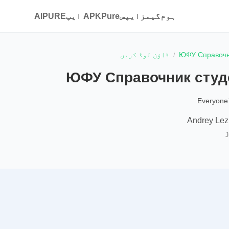
ہوم
گیمز
ایپس
APKPure ایپ
AIPURE
ЮФУ Справочн
ڈاؤن لوڈ کریں
ЮФУ Справочник студ
Everyone
Andrey Le
J