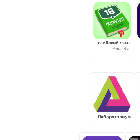
Полиглот 16. Английский язык
Chemistry
AxiomRun
AR Лабораториум
SFEDU. Catalo