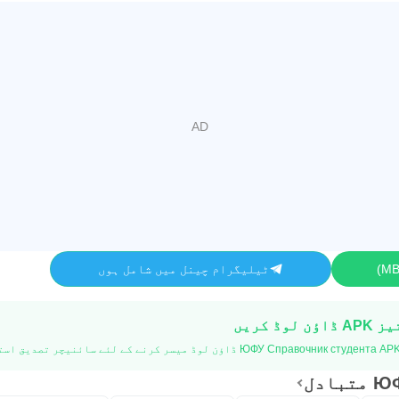
ٹیلیگرام چینل میں شامل ہوں
ادل