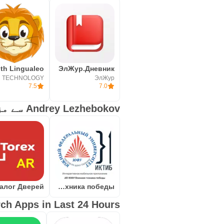
ЭлЖур.Дневник
ЭлЖур
7.5
7.0
Andrey Lezhebokov سے مزید حاصل کریں
AR ЮФУ Военная техника победы
ch Apps in Last 24 Hours