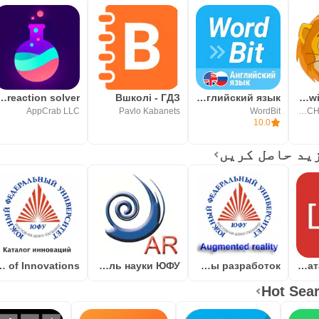
 X10: reaction solver
Вшколі - ГДЗ
WordBit Английский язык
English with Lingualeo
AppCrab LLC
Pavlo Kabanets
WordBit
EDTECH TECHNOLOGY
10.0
g of Innovations
AR Фестиваль науки ЮФУ
AR ЮФУ Примеры разработок
AR Torex Каталог Дверей
Hot Sear