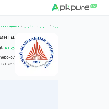
ہوم
ایپس
تعلیمی
ик студента
ента
1K+
zhebokov
ul 21, 2016