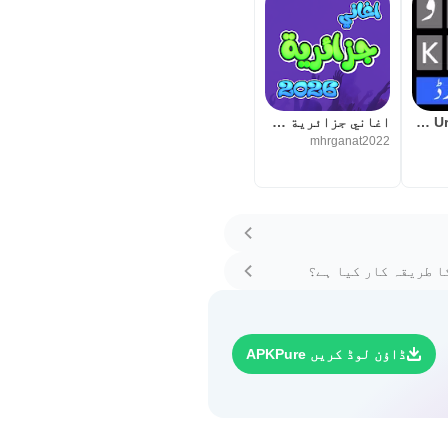
Urdu Keyboard – اردو کی بورڈ‎
اغاني جزائرية 2026 بدون انترنت
mhrganat2022
ا طریقہ کار کیا ہے؟
ڈاؤن لوڈ کریں APKPure