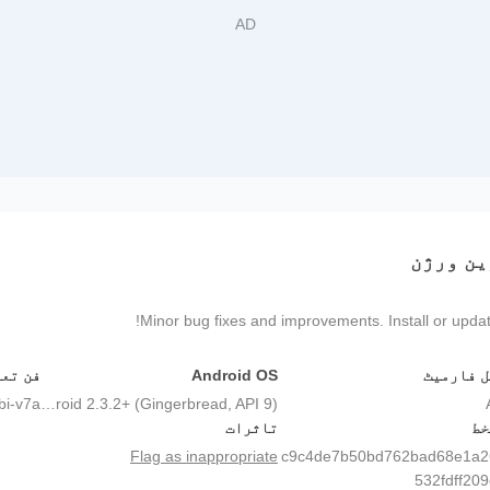
Minor bug fixes and improvements. Install or update
 فارمیٹ
Android OS
فن تع
bi-v7a
Android 2.3.2+ (Gingerbread, API 9)
خط
تاثرات
Flag as inappropriate
c9c4de7b50bd762bad68e1a2
532fdff20