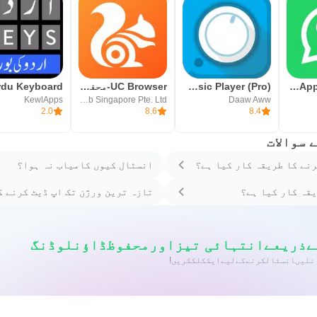
WhatsApp Messenger
Avee Music Player (Pro)
UC Browser-محفوظ، تیز، نجی
KewlApps
UCWeb Singapore Pte. Ltd.
Daaw Aww
2.0
8.6
8.4
 سوالات
رنے کا طریقہ کار کیا ہے؟
انسٹال کیوں کامیاب نہ ہوا؟
قہ کار کیا ہے؟
تازہ ترین ورژن تک اپ ڈیٹ کرنے ک