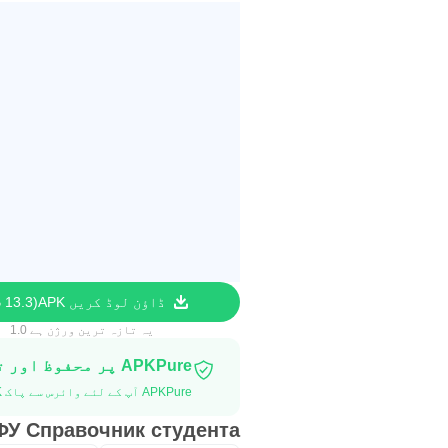
ڈاؤن لوڈ کریں APK
13.3 MB
یہ تازہ ترین ورژن ہے 1.0
APKPure پر محفوظ اور تیز APK ڈاؤن لوڈ کریں
APKPure آپ کے لئے وائرس سے پاک ЮФУ Справочник студента APK ڈاؤن لوڈ میسر کرنے کے لئے سائنیچر تصدیق استعمال کرتا ہے۔
ЮФУ Справочник студента متب