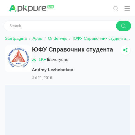
Startpagina
Apps
Onderwijs
ЮФУ Справочник студента
D
ЮФУ Справочник студента
1K+
Everyone
Andrey Lezhebokov
Jul 21, 2016