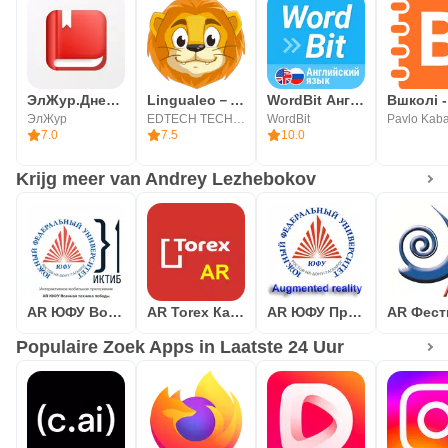
ЭлЖур.Дневник
Lingualeo－engels, duits leren
WordBit Английский язык
Вшколі -
ЭлЖур
EDTECH TECHNOLOGY
WordBit
Pavlo Kab
7.0
7.5
10.0
Krijg meer van Andrey Lezhebokov
AR ЮФУ Военная техника победы
AR Torex Каталог Дверей
AR ЮФУ Примеры разработок
Populaire Zoek Apps in Laatste 24 Uur