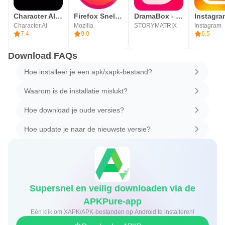
Character AI: Chat, Talk, Text
Firefox Snelle privébrowser
DramaBox - Stream Drama Shorts
Instagra
Character.AI
Mozilla
STORYMATRIX
Instagram
7.4
9.0
6.5
Download FAQs
Hoe installeer je een apk/xapk-bestand?
Waarom is de installatie mislukt?
Hoe download je oude versies?
Hoe update je naar de nieuwste versie?
Supersnel en veilig downloaden via de
APKPure-app
Eén klik om XAPK/APK-bestanden op Android te installeren!