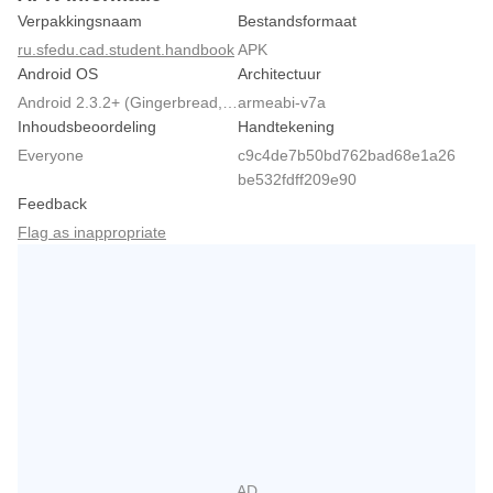
Verpakkingsnaam
Bestandsformaat
ru.sfedu.cad.student.handbook
APK
Android OS
Architectuur
Android 2.3.2+ (Gingerbread, API 9)
armeabi-v7a
Inhoudsbeoordeling
Handtekening
Everyone
c9c4de7b50bd762bad68e1a26
be532fdff209e90
Feedback
Flag as inappropriate