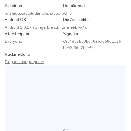
Paketname
Dateiformat
ru.sfedu.cad.student.handbook
APK
Android OS
Die Architektur
Android 2.3.2+ (Gingerbread, API 9)
armeabi-v7a
Altersfreigabe
Signatur
Everyone
c9c4de7b50bd762bad68e1a26
be532fdff209e90
Rückmeldung
Flag as inappropriate