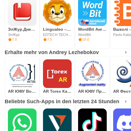
ЭлЖур.Дневник
Lingualeo – Sprachen lernen
WordBit Английский язык
Вшколі -
ЭлЖур
EDTECH TECHNOLOGY
WordBit
Pavlo Kab
7.0
7.5
10.0
Erhalte mehr von Andrey Lezhebokov
AR ЮФУ Военная техника победы
AR Torex Каталог Дверей
AR ЮФУ Примеры разработок
Beliebte Such-Apps in den letzten 24 Stunden