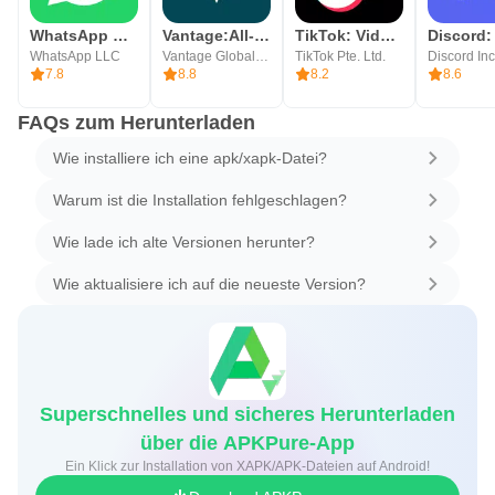
WhatsApp Messenger
Vantage:All-In-One Trading App
TikTok: Videos, Lives & Musik
WhatsApp LLC
Vantage Global Prime PTY LTD
TikTok Pte. Ltd.
Discord Inc
7.8
8.8
8.2
8.6
FAQs zum Herunterladen
Wie installiere ich eine apk/xapk-Datei?
Warum ist die Installation fehlgeschlagen?
Wie lade ich alte Versionen herunter?
Wie aktualisiere ich auf die neueste Version?
Superschnelles und sicheres Herunterladen
über die APKPure-App
Ein Klick zur Installation von XAPK/APK-Dateien auf Android!