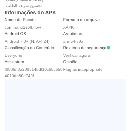
-تحسين سرعة الطلب
Informações do APK
Nome do Pacote
Formato do arquivo
com.nano2soft.now
XAPK
Android OS
Arquitetura
Android 7.0+ (N, API 24)
arm64-v8a
Classificação do Conteúdo
Relatório de segurança
Everyone
Verificar agora
Assinatura
Opinião
f958fdf3a209314bdf10c65c656
Flag as inappropriate
4010db80e749f