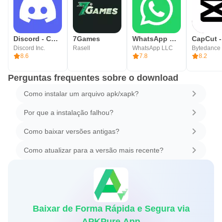
Discord - Converse e Jogue
7Games
WhatsApp Messenger
Discord Inc.
Rasell
WhatsApp LLC
8.6
7.8
8.2
Perguntas frequentes sobre o download
Como instalar um arquivo apk/xapk?
Por que a instalação falhou?
Como baixar versões antigas?
Como atualizar para a versão mais recente?
Baixar de Forma Rápida e Segura via
APKPure App