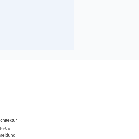
chitektur
4-v8a
meldung