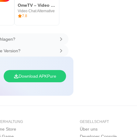
OmeTV – Video Chat Alternative
Video Chat Alternative
7.8
chlagen?
te Version?
Download APKPure
TERHALTUNG
GESELLSCHAFT
e Store
Über uns
i Game
Developer Console