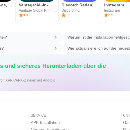
TikTok: Videos, Lives & Musik
Vantage:All-In-One Trading App
Discord: Reden, Gamen, Chillen
Instagram
Vantage Global Prime PTY LTD
Discord Inc.
Instagram
8.8
8.6
6.5
tei?
Warum ist die Installation fehlges
er?
Wie aktualisiere ich auf die neues
s und sicheres Herunterladen über die
on von XAPK/APK-Dateien auf Android!
SERVICE
UN
APK-Installation
Gam
Chrome Erweiterung
Min