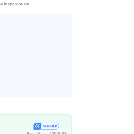
as inappropriate
Überprüft von:
APKPURE