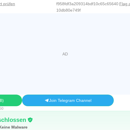
zt prüfen
f958fdf3a209314bdf10c65c65640
Flag 
10db80e749f
MB
Join Telegram Channel
.50
schlossen
Keine Malware