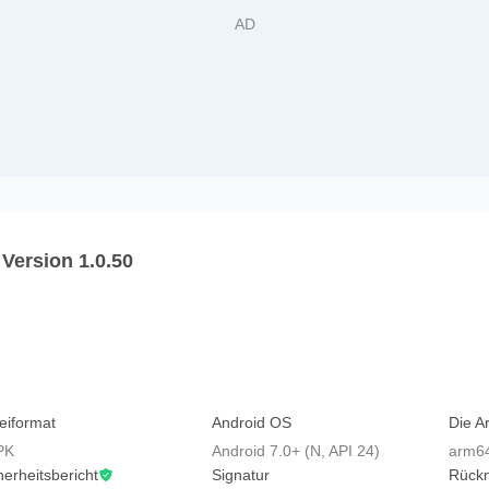
 Version 1.0.50
eiformat
Android OS
Die Ar
PK
Android 7.0+ (N, API 24)
arm6
herheitsbericht
Signatur
Rück