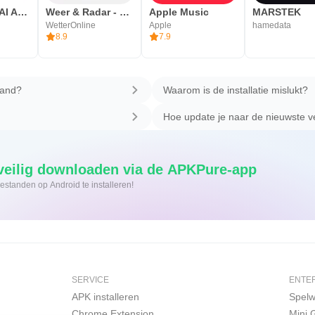
DeepSeek - AI Assistent
Weer & Radar - buienradar
Apple Music
MARSTEK
WetterOnline
Apple
hamedata
8.9
7.9
tand?
Waarom is de installatie mislukt?
Hoe update je naar de nieuwste v
rsnel en veilig downloaden via de APKPure-app
Eén klik om XAPK/APK-bestanden op Android te installeren!
SERVICE
ENTE
APK installeren
Spelw
Chrome Extension
Mini