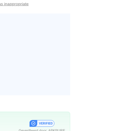
as inappropriate
Geverifieerd door:
APKPURE