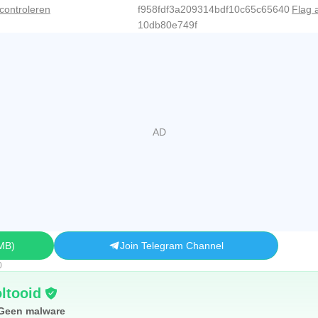
controleren
f958fdf3a209314bdf10c65c65640
Flag 
10db80e749f
 MB
Join Telegram Channel
0
ltooid
Geen malware