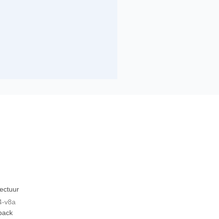
tectuur
4-v8a
back