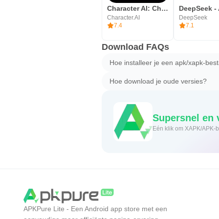
Character AI: Chat, Talk, Text
Character.AI
DeepSeek
7.4
7.1
Download FAQs
Hoe installeer je een apk/xapk-bes
Hoe download je oude versies?
Supe
APKPure Lite - Een Android app store met een