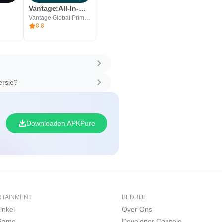
Vantage:All-In-One Trading App
Vantage Global Prime PTY LTD
8.8
ersie?
Downloaden APKPure
RTAINMENT
BEDRIJF
inkel
Over Ons
 Game
Developer Console