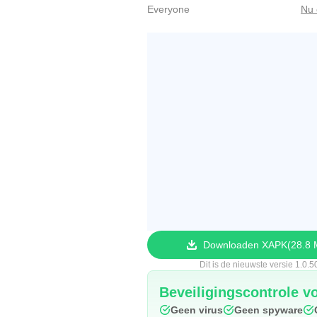
Everyone
Nu 
Downloaden XAPK
28.8
Dit is de nieuwste versie 1.0.5
Beveiligingscontrole vo
Geen virus
Geen spyware