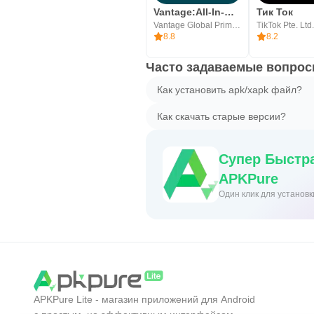
Vantage:All-In-One Trading App
Тик Ток
Vantage Global Prime PTY LTD
TikTok Pte. Ltd.
8.8
8.2
Часто задаваемые вопросы
Как установить apk/xapk файл?
Как скачать старые версии?
Супер Быстра
APKPure
Один клик для установ
APKPure Lite - магазин приложений для Android