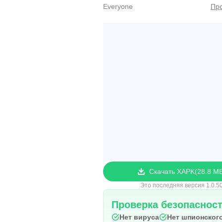
Everyone
Про
Скачать XAPK
28.8 M
Это последняя версия 1.0.5
Проверка безопаснос
Нет вируса
Нет шпионског