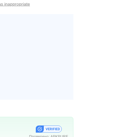
as inappropriate
Проверено:
APKPURE