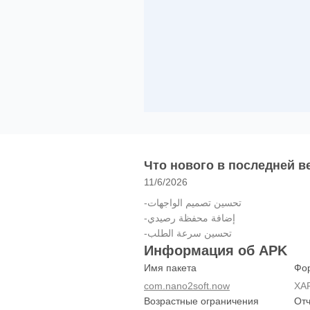
Что нового в последней ве
11/6/2026
-تحسين تصميم الواجهات
-إضافة محفظة رصيدي
-تحسين سرعة الطلب
Информация об APK
Имя пакета
Фо
com.nano2soft.now
XA
Возрастные ограничения
Отч