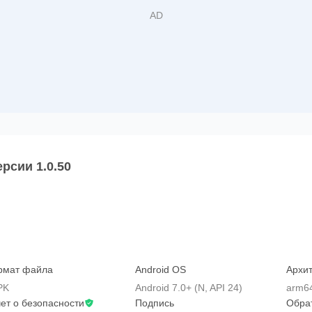
рсии 1.0.50
рмат файла
Android OS
Архит
PK
Android 7.0+ (N, API 24)
arm6
ет о безопасности
Подпись
Обра