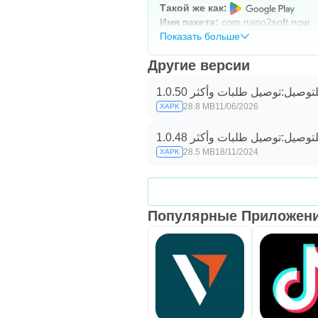
Такой же как:
Имя пакета:
com.nano2soft.now
Показать больше
Другие версии
لتوصيل:توصيل طلبات وأكثر 1.0.50
28.8 MB
11/06/2026
XAPK
لتوصيل:توصيل طلبات وأكثر 1.0.48
28.5 MB
18/11/2024
XAPK
Популярные Приложения