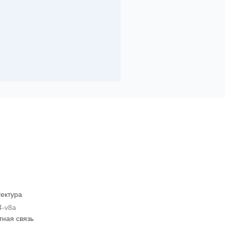
ектура
4-v8a
тная связь