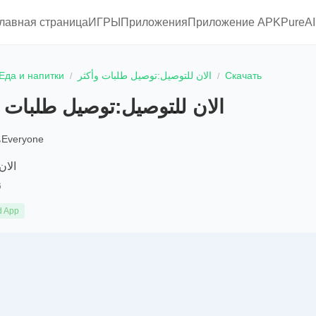
главная страница
ИГРЫ
Приложения
Приложение APKPure
A
Еда и напитки
الان للتوصيل:توصيل طلبات وأكثر
Скачать
الان للتوصيل:توصيل طلبات و
Everyone
الان
6
d App