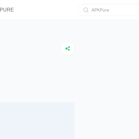
IPURE
APKPure