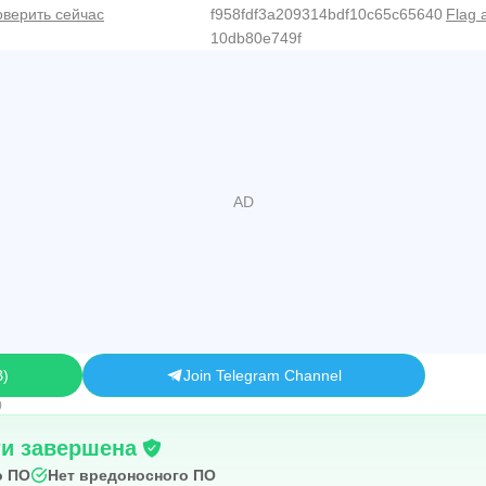
верить сейчас
f958fdf3a209314bdf10c65c65640
Flag 
10db80e749f
B
Join Telegram Channel
0
ти завершена
о ПО
Нет вредоносного ПО