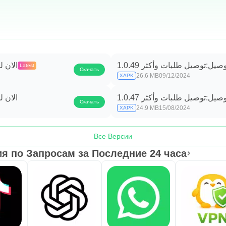
وصيل:توصيل طلبات وأكثر 1.0.49
الان ل
Latest
Скачать
26.6 MB
09/12/2024
XAPK
وصيل:توصيل طلبات وأكثر 1.0.47
الان ل
Скачать
24.9 MB
15/08/2024
XAPK
Все Версии
 по Запросам за Последние 24 часа