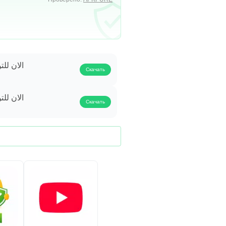
الان للت
Скачать
الان للت
Скачать