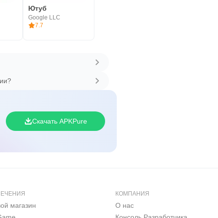
Ютуб
Google LLC
7.7
сии?
Скачать APKPure
ЛЕЧЕНИЯ
КОМПАНИЯ
вой магазин
О нас
 Game
Консоль Pазработчика