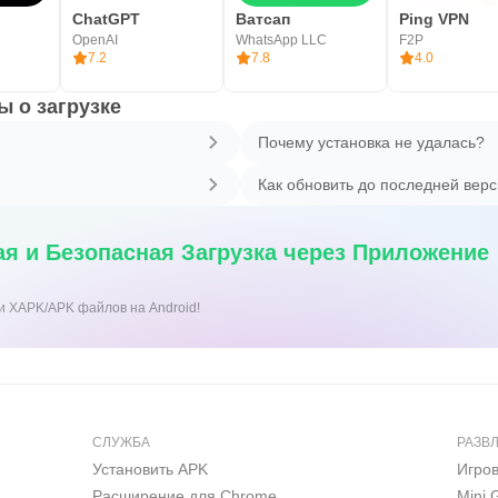
ChatGPT
Ватсап
Ping VPN
OpenAI
WhatsApp LLC
F2P
7.2
7.8
4.0
 о загрузке
Почему установка не удалась?
Как обновить до последней вер
я и Безопасная Загрузка через Приложение
ки XAPK/APK файлов на Android!
СЛУЖБА
РАЗВ
Установить APK
Игро
Расширение для Chrome
Mini